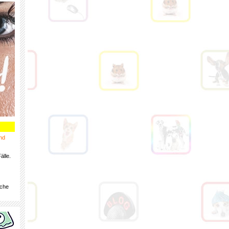
nd
älle.
iche