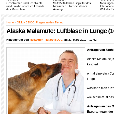
Geschichten und Geschichte
Seit 9500 Jahren Begleiter des
Meinungen
rund um die treuesten Freunde
Menschen – hier ein kleiner
Interviews 
des Menschen.
Auszug.
Welt der Ti
Home
»
ONLINE DOC: Fragen an den Tierarzt
Alaska Malamute: Luftblase in Lunge (1
Hinzugefügt von
Redaktion TierarztBLOG
am 27. März 2010 – 12:02
Anfrage von Zachi
Alaska Malamute, m
kastriert
er hat eine etwa 7c
lunge.
was kann man tun?
wie schlimm ist das
Anfragen an das 
Expertenteam der