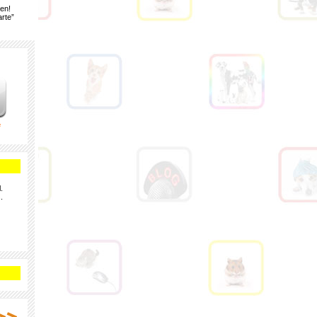
gen!
rte”
e
.
.