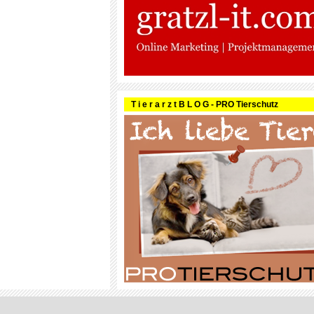
T i e r a r z t B L O G - PRO Tierschutz