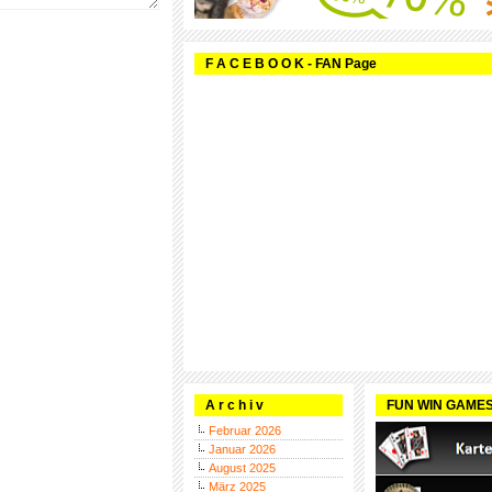
F A C E B O O K - FAN Page
A r c h i v
FUN WIN GAME
Februar 2026
Januar 2026
August 2025
März 2025