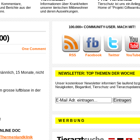
, Kommentare,
Informationen über Krankheiten
Tierschutz ist uns ein Anlie
und Berichte aus der
unserer tierischen Mitbewohner
Home of “Projekt Giftwarnka
ere.
und deren Auswirkungen.
100.000+ COMMUNITY-USER. MACH MIT!
00)
One Comment
RSS
Facebook
Twitter
YouTub
ännlich, 15 Monate, nicht
NEWSLETTER: TOP THEMEN DER WOCHE
Unser kostenloser Newsletter informiert Sie laufend bzgl
Neuigkeiten, Blogartikel, Tierschutz und Tierarztupdates
m grosse luftblase in der
!
W E R B U N G
ONLINE DOC
Thermenlandklinik