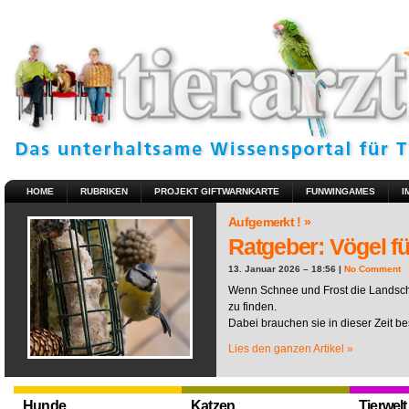
HOME
RUBRIKEN
PROJEKT GIFTWARNKARTE
FUNWINGAMES
I
Aufgemerkt ! »
Ratgeber: Vögel fü
13. Januar 2026 – 18:56 |
No Comment
Wenn Schnee und Frost die Landscha
zu finden.
Dabei brauchen sie in dieser Zeit be
Lies den ganzen Artikel »
Hunde
Katzen
Tierwelt