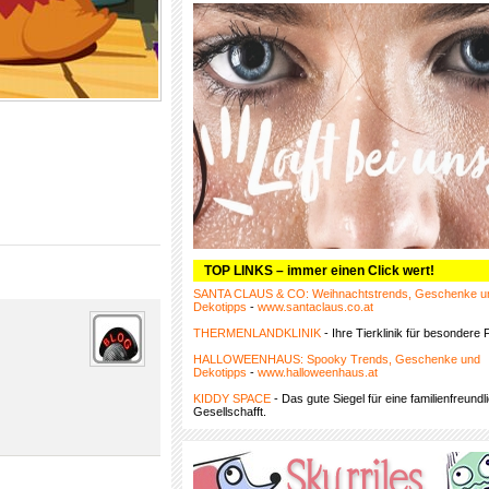
TOP LINKS – immer einen Click wert!
SANTA CLAUS & CO: Weihnachtstrends, Geschenke u
Dekotipps
-
www.santaclaus.co.at
THERMENLANDKLINIK
- Ihre Tierklinik für besondere F
HALLOWEENHAUS: Spooky Trends, Geschenke und
Dekotipps
-
www.halloweenhaus.at
KIDDY SPACE
- Das gute Siegel für eine familienfreundl
Gesellschafft.