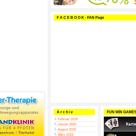
F A C E B O O K - FAN Page
A r c h i v
FUN WIN GAME
Februar 2026
Januar 2026
August 2025
März 2025