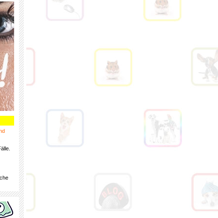
nd
älle.
iche