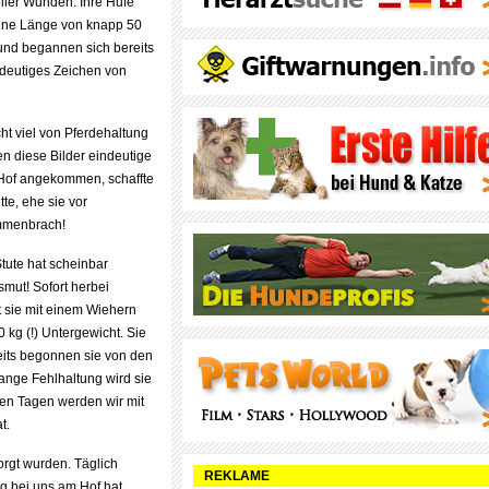
oller Wunden. Ihre Hufe
eine Länge von knapp 50
nd begannen sich bereits
ndeutiges Zeichen von
t viel von Pferdehaltung
en diese Bilder eindeutige
Hof angekommen, schaffte
te, ehe sie vor
mmenbrach!
Stute hat scheinbar
ut! Sofort herbei
 sie mit einem Wiehern
kg (!) Untergewicht. Sie
eits begonnen sie von den
lange Fehlhaltung wird sie
ten Tagen werden wir mit
t.
orgt wurden. Täglich
REKLAME
g bei uns am Hof hat