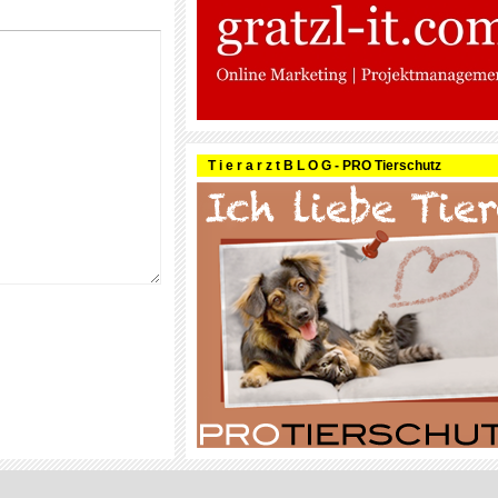
T i e r a r z t B L O G - PRO Tierschutz