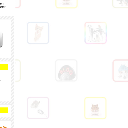
gen!
rte”
e
.
.