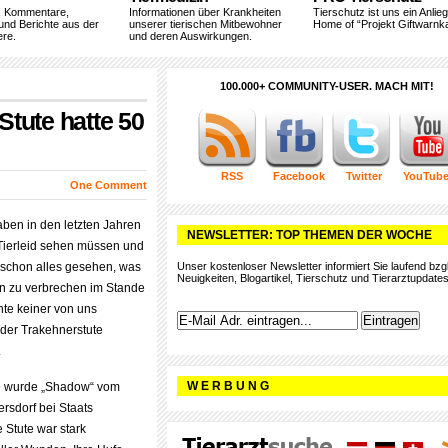
, Kommentare,
Informationen über Krankheiten
Tierschutz ist uns ein Anlie
und Berichte aus der
unserer tierischen Mitbewohner
Home of “Projekt Giftwarnka
ere.
und deren Auswirkungen.
100.000+ COMMUNITY-USER. MACH MIT!
Stute hatte 50
RSS
Facebook
Twitter
YouTub
One Comment
aben in den letzten Jahren
NEWSLETTER: TOP THEMEN DER WOCHE
 Tierleid sehen müssen und
n schon alles gesehen, was
Unser kostenloser Newsletter informiert Sie laufend bzgl
Neuigkeiten, Blogartikel, Tierschutz und Tierarztupdates
n zu verbrechen im Stande
nte keiner von uns
 der Trakehnerstute
.
W E R B U N G
e wurde „Shadow“ vom
ersdorf bei Staats
 Stute war stark