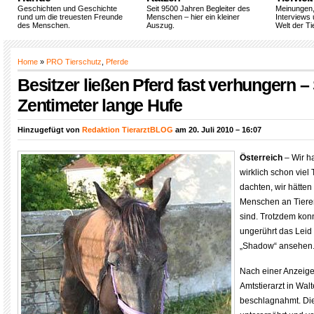
Geschichten und Geschichte
Seit 9500 Jahren Begleiter des
Meinungen
rund um die treuesten Freunde
Menschen – hier ein kleiner
Interviews 
des Menschen.
Auszug.
Welt der Ti
Home
»
PRO Tierschutz
,
Pferde
Besitzer ließen Pferd fast verhungern – 
Zentimeter lange Hufe
Hinzugefügt von
Redaktion TierarztBLOG
am 20. Juli 2010 – 16:07
Österreich
– Wir h
wirklich schon viel
dachten, wir hätte
Menschen an Tiere
sind. Trotzdem kon
ungerührt das Leid
„Shadow“ ansehen
Nach einer Anzeig
Amtstierarzt in Walt
beschlagnahmt. Die