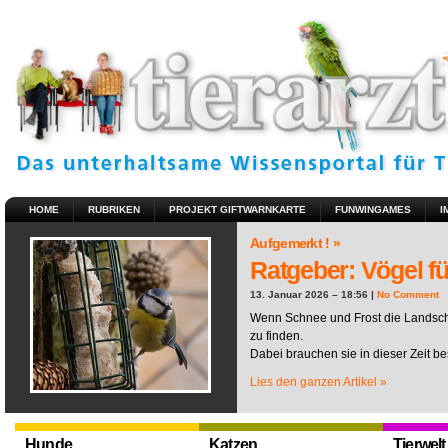
HOME
RUBRIKEN
PROJEKT GIFTWARNKARTE
FUNWINGAMES
I
Aufgemerkt ! »
Ratgeber: Vögel fü
13. Januar 2026 – 18:56 |
No Comment
Wenn Schnee und Frost die Landscha
zu finden.
Dabei brauchen sie in dieser Zeit be
Lies den ganzen Artikel »
Hunde
Katzen
Tierwelt