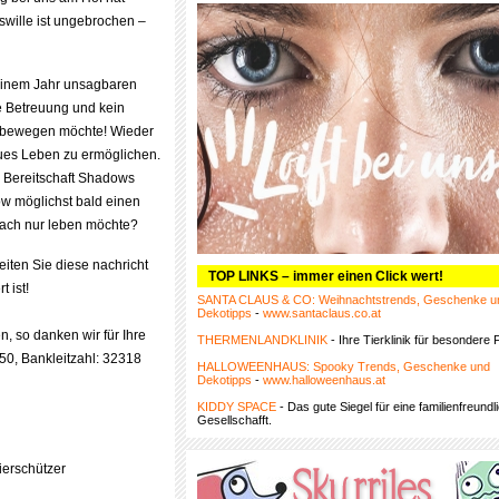
wille ist ungebrochen –
einem Jahr unsagbaren
he Betreuung und kein
ch bewegen möchte! Wieder
eues Leben zu ermöglichen.
re Bereitschaft Shadows
ow möglichst bald einen
fach nur leben möchte?
eiten Sie diese nachricht
TOP LINKS – immer einen Click wert!
 ist!
SANTA CLAUS & CO: Weihnachtstrends, Geschenke u
Dekotipps
-
www.santaclaus.co.at
, so danken wir für Ihre
THERMENLANDKLINIK
- Ihre Tierklinik für besondere F
50, Bankleitzahl: 32318
HALLOWEENHAUS: Spooky Trends, Geschenke und
Dekotipps
-
www.halloweenhaus.at
KIDDY SPACE
- Das gute Siegel für eine familienfreundl
Gesellschafft.
ierschützer