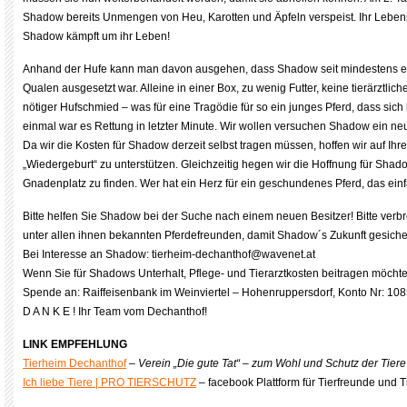
Shadow bereits Unmengen von Heu, Karotten und Äpfeln verspeist. Ihr Lebens
Shadow kämpft um ihr Leben!
Anhand der Hufe kann man davon ausgehen, dass Shadow seit mindestens 
Qualen ausgesetzt war. Alleine in einer Box, zu wenig Futter, keine tierärztlic
nötiger Hufschmied – was für eine Tragödie für so ein junges Pferd, dass si
einmal war es Rettung in letzter Minute. Wir wollen versuchen Shadow ein n
Da wir die Kosten für Shadow derzeit selbst tragen müssen, hoffen wir auf Ih
„Wiedergeburt“ zu unterstützen. Gleichzeitig hegen wir die Hoffnung für Shad
Gnadenplatz zu finden. Wer hat ein Herz für ein geschundenes Pferd, das ein
Bitte helfen Sie Shadow bei der Suche nach einem neuen Besitzer! Bitte verbr
unter allen ihnen bekannten Pferdefreunden, damit Shadow´s Zukunft gesichert
Bei Interesse an Shadow: tierheim-dechanthof@wavenet.at
Wenn Sie für Shadows Unterhalt, Pflege- und Tierarztkosten beitragen möchten
Spende an: Raiffeisenbank im Weinviertel – Hohenruppersdorf, Konto Nr: 108
D A N K E ! Ihr Team vom Dechanthof!
LINK EMPFEHLUNG
Tierheim Dechanthof
–
Verein „Die gute Tat“ – zum Wohl und Schutz der Tiere
Ich liebe Tiere | PRO TIERSCHUTZ
– facebook Plattform für Tierfreunde und T