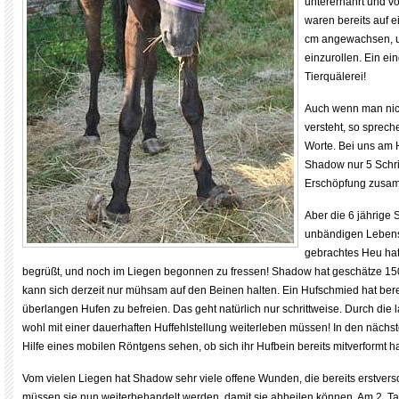
unterernährt und v
waren bereits auf 
cm angewachsen, u
einzurollen. Ein ei
Tierquälerei!
Auch wenn man nich
versteht, so sprech
Worte. Bei uns am 
Shadow nur 5 Schrit
Erschöpfung zusa
Aber die 6 jährige 
unbändigen Lebensm
gebrachtes Heu hat
begrüßt, und noch im Liegen begonnen zu fressen! Shadow hat geschätze 150 
kann sich derzeit nur mühsam auf den Beinen halten. Ein Hufschmied hat ber
überlangen Hufen zu befreien. Das geht natürlich nur schrittweise. Durch die 
wohl mit einer dauerhaften Huffehlstellung weiterleben müssen! In den nächs
Hilfe eines mobilen Röntgens sehen, ob sich ihr Hufbein bereits mitverformt ha
Vom vielen Liegen hat Shadow sehr viele offene Wunden, die bereits erstvers
müssen sie nun weiterbehandelt werden, damit sie abheilen können. Am 2. Ta