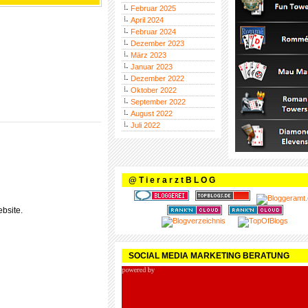
Februar 2025
April 2024
Februar 2024
Dezember 2023
März 2023
Januar 2023
Dezember 2022
Oktober 2022
September 2022
August 2022
Juli 2022
@ T i e r a r z t B L O G
bsite.
SOCIAL MEDIA MARKETING BERATUNG