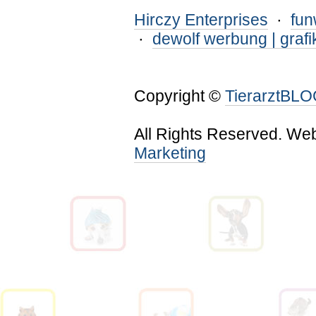
Hirczy Enterprises
·
fu
·
dewolf werbung | grafi
Copyright ©
TierarztBL
All Rights Reserved. We
Marketing