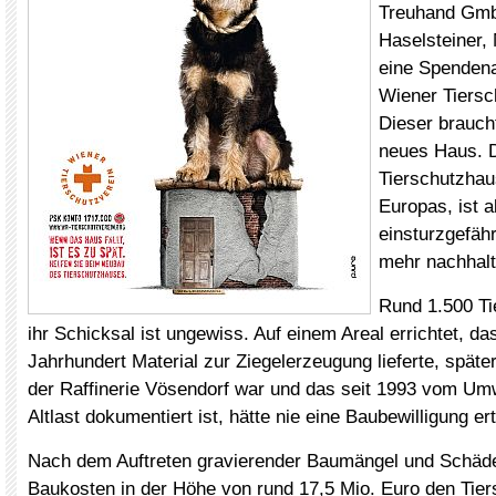
Treuhand Gmb
Haselsteiner,
eine Spendena
Wiener Tiersc
Dieser brauch
neues Haus. D
Tierschutzhau
Europas, ist a
einsturzgefäh
mehr nachhalt
Rund 1.500 Ti
ihr Schicksal ist ungewiss. Auf einem Areal errichtet, da
Jahrhundert Material zur Ziegelerzeugung lieferte, späte
der Raffinerie Vösendorf war und das seit 1993 vom Um
Altlast dokumentiert ist, hätte nie eine Baubewilligung er
Nach dem Auftreten gravierender Baumängel und Schäde
Baukosten in der Höhe von rund 17,5 Mio. Euro den Tier