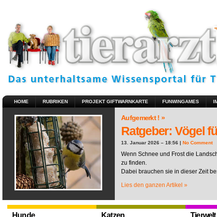
HOME
RUBRIKEN
PROJEKT GIFTWARNKARTE
FUNWINGAMES
I
Aufgemerkt ! »
Ratgeber: Vögel fü
13. Januar 2026 – 18:56 |
No Comment
Wenn Schnee und Frost die Landscha
zu finden.
Dabei brauchen sie in dieser Zeit be
Lies den ganzen Artikel »
Hunde
Katzen
Tierwelt