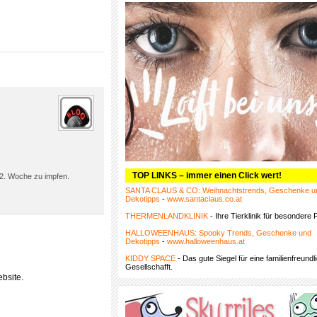
TOP LINKS – immer einen Click wert!
 12. Woche zu impfen.
SANTA CLAUS & CO: Weihnachtstrends, Geschenke u
Dekotipps
-
www.santaclaus.co.at
THERMENLANDKLINIK
- Ihre Tierklinik für besondere F
HALLOWEENHAUS: Spooky Trends, Geschenke und
Dekotipps
-
www.halloweenhaus.at
KIDDY SPACE
- Das gute Siegel für eine familienfreundl
Gesellschafft.
bsite.