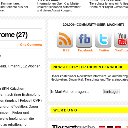
, Kommentare,
Informationen über Krankheiten
Tierschutz ist uns ein Anlie
und Berichte aus der
unserer tierischen Mitbewohner
Home of “Projekt Giftwarnka
ere.
und deren Auswirkungen.
100.000+ COMMUNITY-USER. MACH MIT!
rome (27)
One Comment
RSS
Facebook
Twitter
YouTub
a
weibl. + männl., 12 Wochen,
NEWSLETTER: TOP THEMEN DER WOCHE
Unser kostenloser Newsletter informiert Sie laufend bzgl
Neuigkeiten, Blogartikel, Tierschutz und Tierarztupdates
en BKH Kätzchen
ben nach ihrer Erstimpfung
en (Impfstoff Felocell CVR)
syndrome” gelitten. Dauer
W E R B U N G
umpeln, Fieber und
 zweite Impfung, um die
 zu erhalten, nun