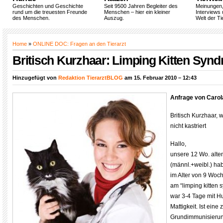
Geschichten und Geschichte
Seit 9500 Jahren Begleiter des
Meinungen
rund um die treuesten Freunde
Menschen – hier ein kleiner
Interviews 
des Menschen.
Auszug.
Welt der Ti
Home
»
ONLINE DOC: Fragen an den Tierarzt
Britisch Kurzhaar: Limping Kitten Synd
Hinzugefügt von
Redaktion TierarztBLOG
am 15. Februar 2010 – 12:43
Anfrage von Carol
Britisch Kurzhaar, 
nicht kastriert
Hallo,
unsere 12 Wo. alt
(männl.+weibl.) ha
im Alter von 9 Woch
am “limping kitten 
war 3-4 Tage mit H
Mattigkeit. Ist eine
Grundimmunisierung