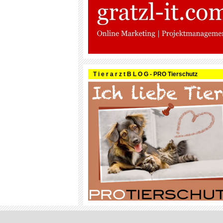
T i e r a r z t B L O G - PRO Tierschutz