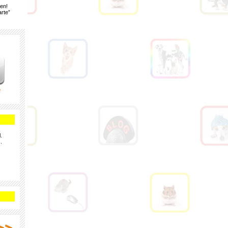
gen!
rte”
e
.
.