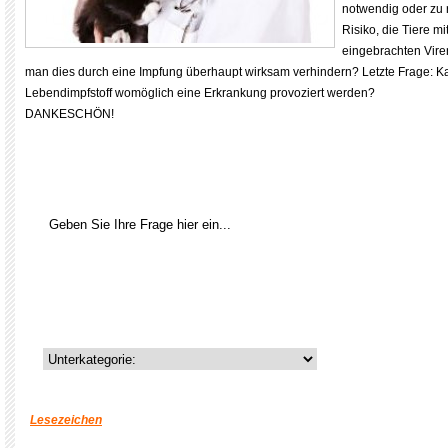
notwendig oder zu r
Risiko, die Tiere m
eingebrachten Vire
man dies durch eine Impfung überhaupt wirksam verhindern? Letzte Frage: Ka
Lebendimpfstoff womöglich eine Erkrankung provoziert werden?
DANKESCHÖN!
Lesezeichen