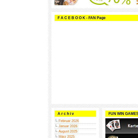
F A C E B O O K - FAN Page
A r c h i v
FUN WIN GAME
Februar 2026
Januar 2026
August 2025
März 2025