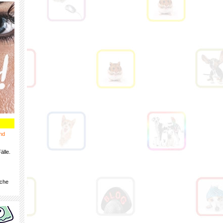
nd
älle.
iche