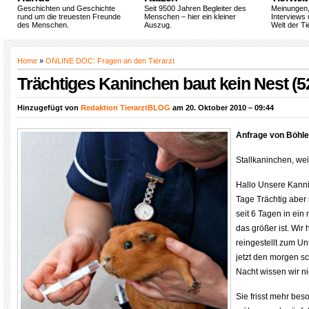
Geschichten und Geschichte
Seit 9500 Jahren Begleiter des
Meinungen
rund um die treuesten Freunde
Menschen – hier ein kleiner
Interviews 
des Menschen.
Auszug.
Welt der Ti
Home
»
ONLINE DOC: Fragen an den Tierarzt
Trächtiges Kaninchen baut kein Nest (5
Hinzugefügt von
Redaktion TierarztBLOG
am 20. Oktober 2010 – 09:44
Anfrage von Böhl
Stallkaninchen, weib
Hallo Unsere Kanni
Tage Trächtig aber s
seit 6 Tagen in e
das größer ist. Wir
reingestellt zum Unt
jetzt den morgen sc
Nacht wissen wir ni
Sie frisst mehr beso