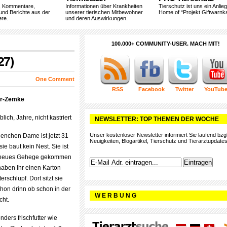
, Kommentare,
Informationen über Krankheiten
Tierschutz ist uns ein Anlie
und Berichte aus der
unserer tierischen Mitbewohner
Home of “Projekt Giftwarnka
ere.
und deren Auswirkungen.
100.000+ COMMUNITY-USER. MACH MIT!
27)
One Comment
RSS
Facebook
Twitter
YouTub
er-Zemke
lich, Jahre, nicht kastriert
NEWSLETTER: TOP THEMEN DER WOCHE
Unser kostenloser Newsletter informiert Sie laufend bzgl
enchen Dame ist jetzt 31
Neuigkeiten, Blogartikel, Tierschutz und Tierarztupdates
ie baut kein Nest. Sie ist
in neues Gehege gekommen
 haben Ihr einen Karton
erschlupf. Dort sitzt sie
hon drinn ob schon in der
W E R B U N G
cht.
nders frischfutter wie