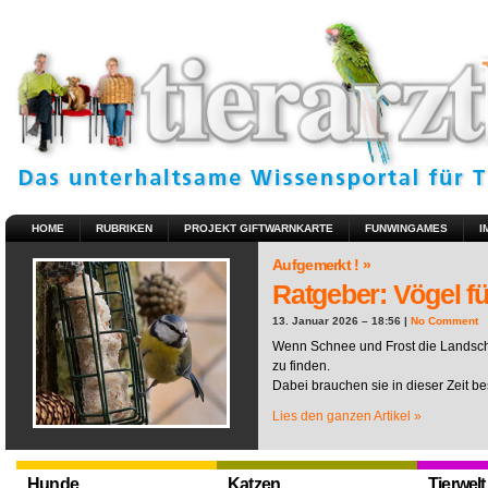
HOME
RUBRIKEN
PROJEKT GIFTWARNKARTE
FUNWINGAMES
I
Aufgemerkt ! »
Ratgeber: Vögel fü
13. Januar 2026 – 18:56 |
No Comment
Wenn Schnee und Frost die Landscha
zu finden.
Dabei brauchen sie in dieser Zeit be
Lies den ganzen Artikel »
Hunde
Katzen
Tierwelt