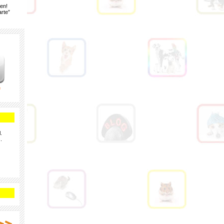
gen!
rte”
e
.
.