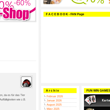
F A C E B O O K - FAN Page
A r c h i v
FUN WIN GAME
n, da es für das Tier
Februar 2026
uffälligkeiten wie z.B.
Januar 2026
August 2025
März 2025