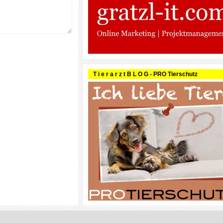
T i e r a r z t B L O G - PRO Tierschutz