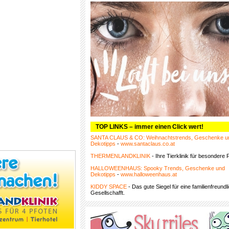
TOP LINKS – immer einen Click wert!
SANTA CLAUS & CO: Weihnachtstrends, Geschenke u
Dekotipps
-
www.santaclaus.co.at
THERMENLANDKLINIK
- Ihre Tierklinik für besondere F
HALLOWEENHAUS: Spooky Trends, Geschenke und
Dekotipps
-
www.halloweenhaus.at
KIDDY SPACE
- Das gute Siegel für eine familienfreundl
Gesellschafft.