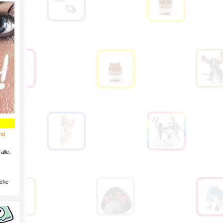
nd
älle.
iche