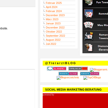
Februar 2025
April 2024
Februar 2024
Dezember 2023
März 2023
Januar 2023
Dezember 2022
bsite.
Oktober 2022
September 2022
August 2022
Juli 2022
@ T i e r a r z t B L O G
SOCIAL MEDIA MARKETING BERATUNG