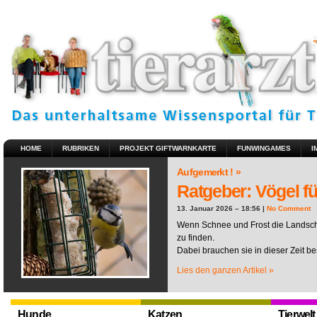
HOME
RUBRIKEN
PROJEKT GIFTWARNKARTE
FUNWINGAMES
I
Aufgemerkt ! »
Ratgeber: Vögel fü
13. Januar 2026 – 18:56 |
No Comment
Wenn Schnee und Frost die Landscha
zu finden.
Dabei brauchen sie in dieser Zeit be
Lies den ganzen Artikel »
Hunde
Katzen
Tierwelt