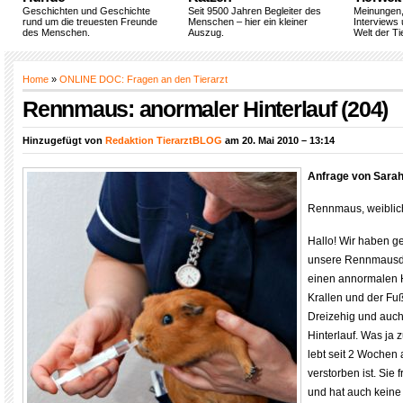
Geschichten und Geschichte
Seit 9500 Jahren Begleiter des
Meinungen
rund um die treuesten Freunde
Menschen – hier ein kleiner
Interviews 
des Menschen.
Auszug.
Welt der Ti
Home
»
ONLINE DOC: Fragen an den Tierarzt
Rennmaus: anormaler Hinterlauf (204)
Hinzugefügt von
Redaktion TierarztBLOG
am 20. Mai 2010 – 13:14
Anfrage von Sara
Rennmaus, weiblich,
Hallo! Wir haben ge
unsere Rennmausdam
einen annormalen Hi
Krallen und der Fuß
Dreizehig und auch
Hinterlauf. Was ja z
lebt seit 2 Wochen a
verstorben ist. Sie 
und hat auch keine