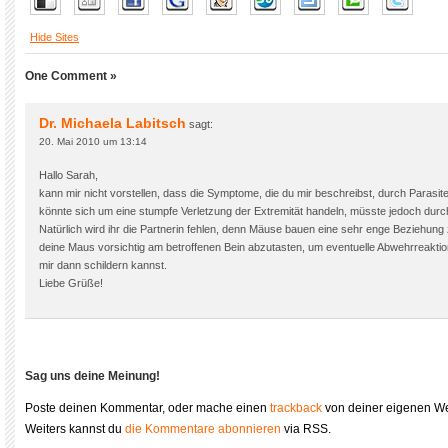
Hide Sites
One Comment »
Dr. Michaela Labitsch
sagt:
20. Mai 2010 um 13:14
Hallo Sarah,
kann mir nicht vorstellen, dass die Symptome, die du mir beschreibst, durch Parasi
könnte sich um eine stumpfe Verletzung der Extremität handeln, müsste jedoch durc
Natürlich wird ihr die Partnerin fehlen, denn Mäuse bauen eine sehr enge Beziehung
deine Maus vorsichtig am betroffenen Bein abzutasten, um eventuelle Abwehrreaktio
mir dann schildern kannst.
Liebe Grüße!
Sag uns deine Meinung!
Poste deinen Kommentar, oder mache einen
trackback
von deiner eigenen We
Weiters kannst du
die Kommentare abonnieren
via RSS.