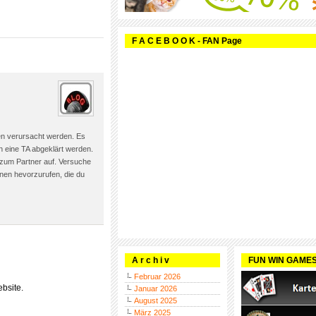
F A C E B O O K - FAN Page
ten verursacht werden. Es
h eine TA abgeklärt werden.
 zum Partner auf. Versuche
nen hevorzurufen, die du
A r c h i v
FUN WIN GAME
Februar 2026
bsite.
Januar 2026
August 2025
März 2025