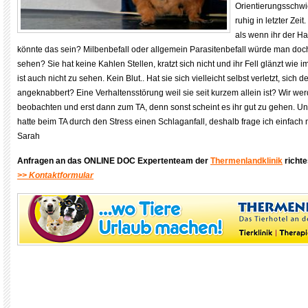
Orientierungsschwie
ruhig in letzter Zei
als wenn ihr der Hal
könnte das sein? Milbenbefall oder allgemein Parasitenbefall würde man do
sehen? Sie hat keine Kahlen Stellen, kratzt sich nicht und ihr Fell glänzt wie
ist auch nicht zu sehen. Kein Blut.. Hat sie sich vielleicht selbst verletzt, sich 
angeknabbert? Eine Verhaltensstörung weil sie seit kurzem allein ist? Wir we
beobachten und erst dann zum TA, denn sonst scheint es ihr gut zu gehen. U
hatte beim TA durch den Stress einen Schlaganfall, deshalb frage ich einfach 
Sarah
Anfragen an das ONLINE DOC Expertenteam der
Thermenlandklinik
richte
>> Kontaktformular