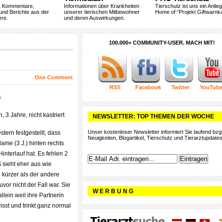
, Kommentare,
Informationen über Krankheiten
Tierschutz ist uns ein Anlie
und Berichte aus der
unserer tierischen Mitbewohner
Home of “Projekt Giftwarnka
ere.
und deren Auswirkungen.
100.000+ COMMUNITY-USER. MACH MIT!
One Comment
RSS
Facebook
Twitter
YouTub
h
 3 Jahre, nicht kastriert
NEWSLETTER: TOP THEMEN DER WOCHE
Unser kostenloser Newsletter informiert Sie laufend bzgl
stern festgestellt, dass
Neuigkeiten, Blogartikel, Tierschutz und Tierarztupdates
e (3 J.) hinten rechts
nterlauf hat. Es fehlen 2
 sieht eher aus wie
 kürzer als der andere
uvor nicht der Fall war. Sie
W E R B U N G
llein weil ihre Partnerin
frisst und trinkt ganz normal