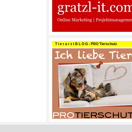
T i e r a r z t B L O G - PRO Tierschutz