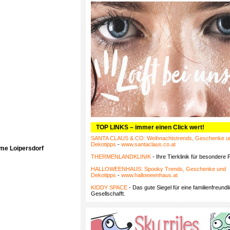
TOP LINKS – immer einen Click wert!
SANTA CLAUS & CO: Weihnachtstrends, Geschenke u
Dekotipps
-
www.santaclaus.co.at
rme Loipersdorf
THERMENLANDKLINIK
- Ihre Tierklinik für besondere F
HALLOWEENHAUS: Spooky Trends, Geschenke und
Dekotipps
-
www.halloweenhaus.at
KIDDY SPACE
- Das gute Siegel für eine familienfreundl
Gesellschafft.