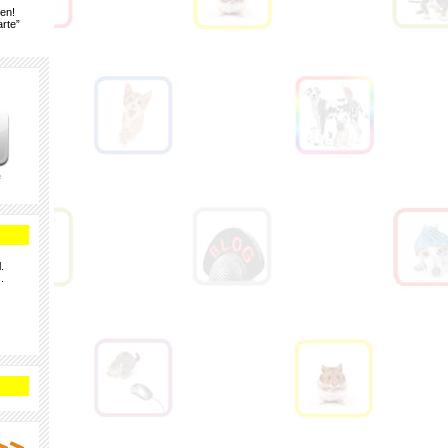
gen!
rte”
e
.
.