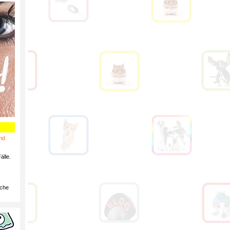
nd
älle.
iche