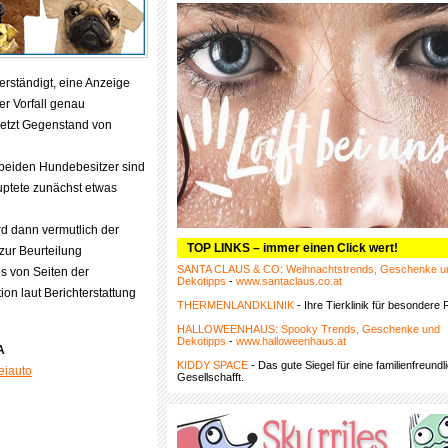
erständigt, eine Anzeige
der Vorfall genau
 jetzt Gegenstand von
beiden Hundebesitzer sind
uptete zunächst etwas
rd dann vermutlich der
TOP LINKS – immer einen Click wert!
zur Beurteilung
SANTA CLAUS & CO: Weihnachtstrends, Geschenke u
s von Seiten der
Dekotipps
-
www.santaclaus.co.at
ion laut Berichterstattung
THERMENLANDKLINIK
- Ihre Tierklinik für besondere F
HALLOWEENHAUS: Spooky Trends, Geschenke und
Dekotipps
-
www.halloweenhaus.at
A
KIDDY SPACE
- Das gute Siegel für eine familienfreundl
zeiauto
Gesellschafft.