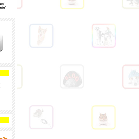
gen!
rte”
e
.
.