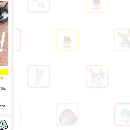
nd
älle.
iche