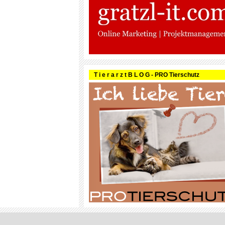
T i e r a r z t B L O G - PRO Tierschutz