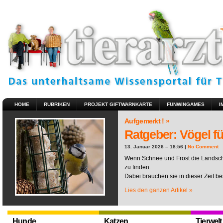
HOME
RUBRIKEN
PROJEKT GIFTWARNKARTE
FUNWINGAMES
I
Aufgemerkt ! »
Ratgeber: Vögel fü
13. Januar 2026 – 18:56 |
No Comment
Wenn Schnee und Frost die Landscha
zu finden.
Dabei brauchen sie in dieser Zeit be
Lies den ganzen Artikel »
Hunde
Katzen
Tierwelt