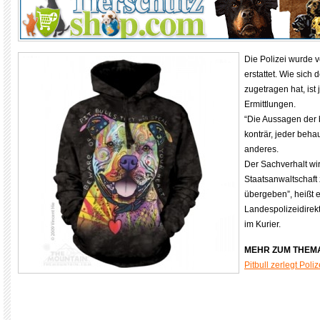
Die Polizei wurde v
erstattet. Wie sich 
zugetragen hat, ist
Ermittlungen.
“Die Aussagen der 
konträr, jeder beha
anderes.
Der Sachverhalt wi
Staatsanwaltschaft 
übergeben”, heißt e
Landespolizeidirekt
im Kurier.
MEHR ZUM THEM
Pitbull zerlegt Poli