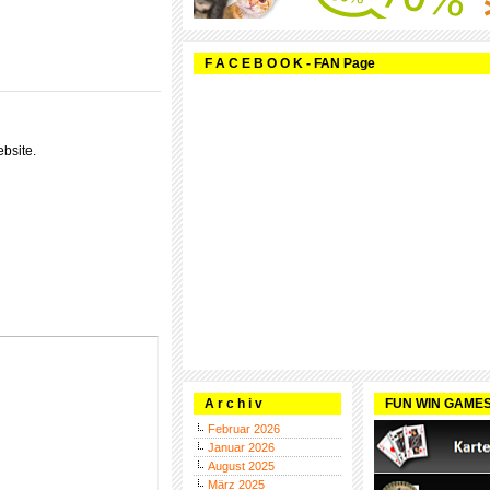
F A C E B O O K - FAN Page
bsite.
A r c h i v
FUN WIN GAME
Februar 2026
Januar 2026
August 2025
März 2025