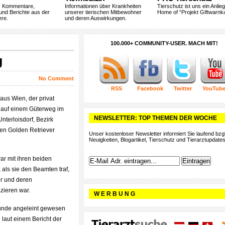
, Kommentare,
Informationen über Krankheiten
Tierschutz ist uns ein Anlie
und Berichte aus der
unserer tierischen Mitbewohner
Home of “Projekt Giftwarnka
ere.
und deren Auswirkungen.
100.000+ COMMUNITY-USER. MACH MIT!
g
No Comment
RSS
Facebook
Twitter
YouTub
aus Wien, der privat
l auf einem Güterweg im
NEWSLETTER: TOP THEMEN DER WOCHE
terloisdorf, Bezirk
nen Golden Retriever
Unser kostenloser Newsletter informiert Sie laufend bzgl
Neuigkeiten, Blogartikel, Tierschutz und Tierarztupdates
ar mit ihren beiden
als sie den Beamten traf,
er und deren
zieren war.
W E R B U N G
Hunde angeleint gewesen
h laut einem Bericht der