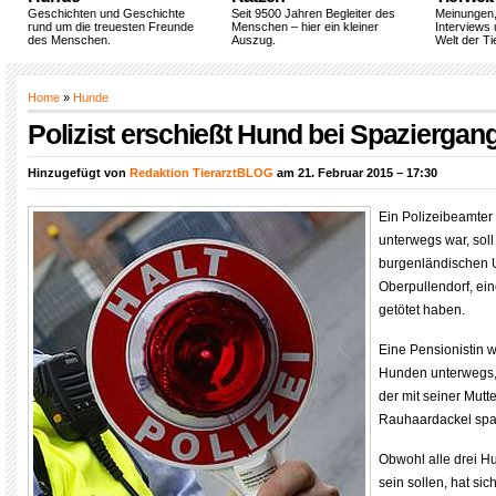
Geschichten und Geschichte
Seit 9500 Jahren Begleiter des
Meinungen
rund um die treuesten Freunde
Menschen – hier ein kleiner
Interviews 
des Menschen.
Auszug.
Welt der Ti
Home
»
Hunde
Polizist erschießt Hund bei Spaziergan
Hinzugefügt von
Redaktion TierarztBLOG
am 21. Februar 2015 – 17:30
Ein Polizeibeamter 
unterwegs war, sol
burgenländischen Un
Oberpullendorf, ei
getötet haben.
Eine Pensionistin w
Hunden unterwegs, 
der mit seiner Mutt
Rauhaardackel spa
Obwohl alle drei 
sein sollen, hat sic