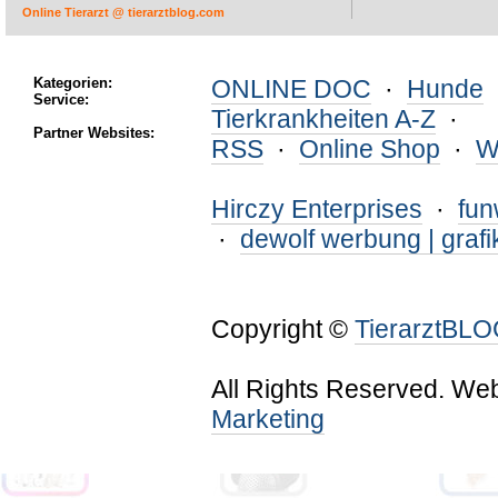
Online Tierarzt @ tierarztblog.com
Kategorien:
ONLINE DOC
·
Hunde
Service:
Tierkrankheiten A-Z
·
Partner Websites:
RSS
·
Online Shop
·
W
Hirczy Enterprises
·
fu
·
dewolf werbung | grafi
Copyright ©
TierarztBL
All Rights Reserved. We
Marketing