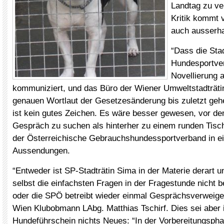
Landtag zu ve
Kritik kommt v
auch ausserha
“Dass die Sta
Hundesportve
Novellierung 
kommuniziert, und das Büro der Wiener Umweltstadträti
genauen Wortlaut der Gesetzesänderung bis zuletzt gehe
ist kein gutes Zeichen. Es wäre besser gewesen, vor d
Gespräch zu suchen als hinterher zu einem runden Tisch
der Österreichische Gebrauchshundessportverband in ein
Aussendungen.
“Entweder ist SP-Stadträtin Sima in der Materie derart u
selbst die einfachsten Fragen in der Fragestunde nicht 
oder die SPÖ betreibt wieder einmal Gesprächsverweig
Wien Klubobmann LAbg. Matthias Tschirf. Dies sei aber 
Hundeführschein nichts Neues: “In der Vorbereitungsph