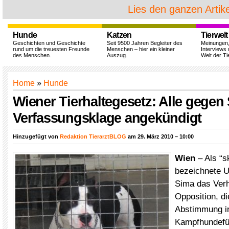
Lies den ganzen Artike
Hunde
Katzen
Tierwelt
Geschichten und Geschichte
Seit 9500 Jahren Begleiter des
Meinungen
rund um die treuesten Freunde
Menschen – hier ein kleiner
Interviews 
des Menschen.
Auszug.
Welt der Ti
Home
»
Hunde
Wiener Tierhaltegesetz: Alle gegen
Verfassungsklage angekündigt
Hinzugefügt von
Redaktion TierarztBLOG
am 29. März 2010 – 10:00
Wien
– Als “s
bezeichnete U
Sima das Verh
Opposition, di
Abstimmung i
Kampfhundefü