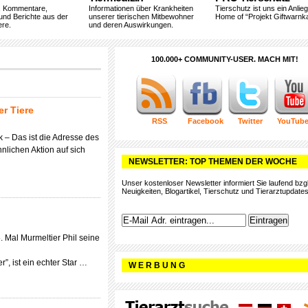
, Kommentare,
Informationen über Krankheiten
Tierschutz ist uns ein Anlie
und Berichte aus der
unserer tierischen Mitbewohner
Home of “Projekt Giftwarnka
ere.
und deren Auswirkungen.
100.000+ COMMUNITY-USER. MACH MIT!
r Tiere
RSS
Facebook
Twitter
YouTub
 – Das ist die Adresse des
lichen Aktion auf sich
NEWSLETTER: TOP THEMEN DER WOCHE
Unser kostenloser Newsletter informiert Sie laufend bzgl
Neuigkeiten, Blogartikel, Tierschutz und Tierarztupdates
. Mal Murmeltier Phil seine
r”, ist ein echter Star …
W E R B U N G