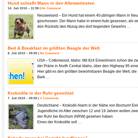
Hund schießt Mann in den Allerwertesten
14. Juli 2010 – 11:58 |
No Comment
Neuseeland – Ein Hund hat einem 40-jährigen Mann in Neu
geschossen. Der Mann habe in einem Auto gesessen, als s
den Rücksitz den Abzug des dort liegenden Gewehrs …
Bed & Breakfast im größten Beagle der Welt
8. Juli 2010 – 09:00 |
No Comment
USA – Cottonwood, Idaho: Mit 924 Einwohnern schon die zw
der Prärie in North Central Idaho, über den Highway 95 erre
Hier gibt es den größten bewohnbaren Beagle der Welt, di
Bark …
Krokodile in der Ruhr gesichtet
7. Juli 2010 – 09:00 |
3 Comments
Deutschland – Krokodil-Alarm in der Nähe von Bochum! Ein
Jugendliche im Alter zwischen 12 und 19 Jahren wollen zwei
der Ruhr bei Bochum (NRW) gesehen haben.
Eines der Krokodile soll …