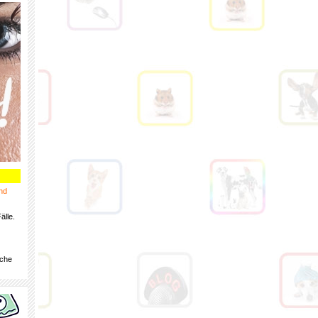
nd
älle.
iche