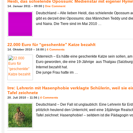
Heidi, das schielende Opossum: Medienstar mit eigener Hym
14. Januar 2011 – 09:00 |
One Comment
Deutschland – Alle lieben Heidi, das schielende Opossum a
gibt es derzeit drei Opossums: das Männchen Teddy und di
und Naira. Die Tiere sind im Mai 2010 …
22.000 Euro für “geschenkte” Katze bezahlt
14. Oktober 2010 – 16:00 |
4 Comments
Österreich – Es hätte eine geschenkte Katze sein sollen, a
Euro geworden, die eine 19-Jährige aus Thalgau (Salzburg
Internet bezahlt hat.
Die junge Frau hatte im …
Irre: Lehrerin mit Hasenphobie verklagte Schülerin, weil sie e
Tafel zeichnete
20. Juli 2010 – 11:56 |
4 Comments
Deutschland – Der Fall ist unglaublich: Eine Lehrerin für E
plötzlich heulend den Unterricht, weil eine 16jährige Reals
Tafel zeichnet: Hasenphobie! – seitdem ist die Pädagogin v