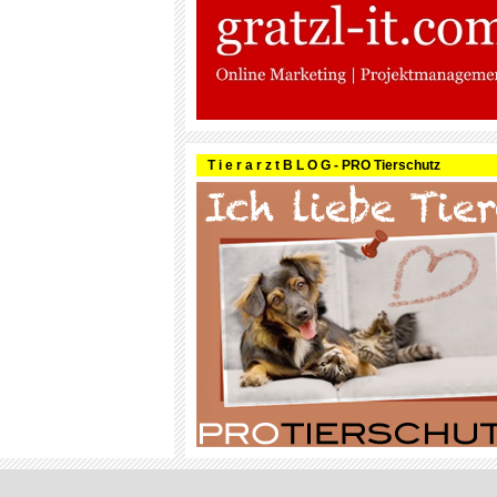
T i e r a r z t B L O G - PRO Tierschutz