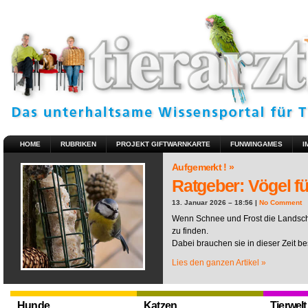
HOME
RUBRIKEN
PROJEKT GIFTWARNKARTE
FUNWINGAMES
I
Aufgemerkt ! »
Ratgeber: Vögel fü
13. Januar 2026 – 18:56 |
No Comment
Wenn Schnee und Frost die Landscha
zu finden.
Dabei brauchen sie in dieser Zeit be
Lies den ganzen Artikel »
Hunde
Katzen
Tierwelt