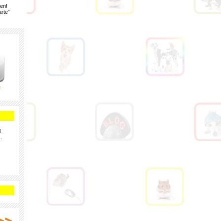
gen!
rte”
e
.
.