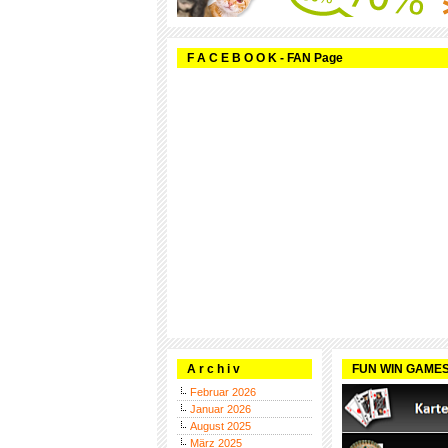
F A C E B O O K - FAN Page
A r c h i v
FUN WIN GAME
Februar 2026
Januar 2026
August 2025
März 2025