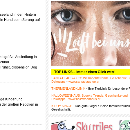
seeland in den Hintern
ein Hund beim Sprung auf
eitgrößte Ansiedlung in
ichbar.
e Frühstückspension Dog
TOP LINKS – immer einen Click wert!
SANTA CLAUS & CO: Weihnachtstrends, Geschenke u
Dekotipps
-
www.santaclaus.co.at
THERMENLANDKLINIK
- Ihre Tierklinik für besondere F
HALLOWEENHAUS: Spooky Trends, Geschenke und
ige Kinder und
Dekotipps
-
www.halloweenhaus.at
 der großen Reptilien in
KIDDY SPACE
- Das gute Siegel für eine familienfreundl
Gesellschafft.