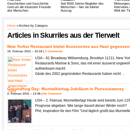
Geschichten und Geschichte
Seit 9500 Jahren Begleiter des
Meinungen
rund um die treuesten Freunde
Menschen – hier ein kleiner
Interviews 
des Menschen.
Auszug.
Welt der Ti
Home
» Archive by Category
Articles in
Skurriles aus der Tierwelt
New Yorker Restaurant bietet Accessoires aus Haut gegessene
10. Februar 2011 – 10:18 |
3 Comments
USA – 81 Broadway Williamsburg, Brooklyn 11211, New York
Restaurants Marlow & Sons, das mit einer äusserst ungewöhn
aufmerksam macht:
Gäste des 2002 gegründeten Restaurants haben nicht …
Groundhog Day: Murmeltiertag-Jubiläum in Punxsutawney
2. Februar 2011 – 13:36 |
No Comment
USA – 2. Februar, Murmeltiertag! Heute wird bereits zum 125
Prognose abgeben: Wie lange dauert dieser Winter noch?
Phil, Inspiration für den Film “Und täglich grüßt das Murmeltie