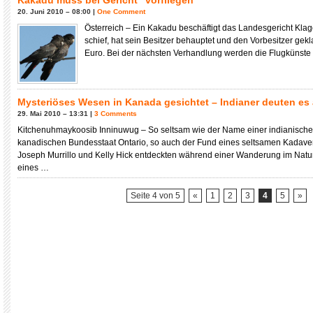
Kakadu muss bei Gericht “vorfliegen”
20. Juni 2010 – 08:00 |
One Comment
Österreich – Ein Kakadu beschäftigt das Landesgericht Klage
schief, hat sein Besitzer behauptet und den Vorbesitzer gek
Euro. Bei der nächsten Verhandlung werden die Flugkünste 
Mysteriöses Wesen in Kanada gesichtet – Indianer deuten es
29. Mai 2010 – 13:31 |
3 Comments
Kitchenuhmaykoosib Inninuwug – So seltsam wie der Name einer indianische
kanadischen Bundesstaat Ontario, so auch der Fund eines seltsamen Kadave
Joseph Murrillo und Kelly Hick entdeckten während einer Wanderung im Natu
eines …
Seite 4 von 5
«
1
2
3
4
5
»