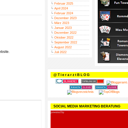
Februar 2025
April 2024
Februar 2024
Dezember 2023
März 2023
Januar 2023
Dezember 2022
Oktober 2022
September 2022
August 2022
bsite.
Juli 2022
@ T i e r a r z t B L O G
SOCIAL MEDIA MARKETING BERATUNG