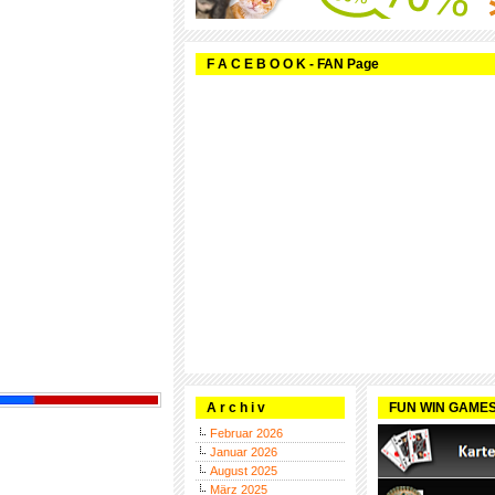
F A C E B O O K - FAN Page
A r c h i v
FUN WIN GAME
Februar 2026
Januar 2026
August 2025
März 2025