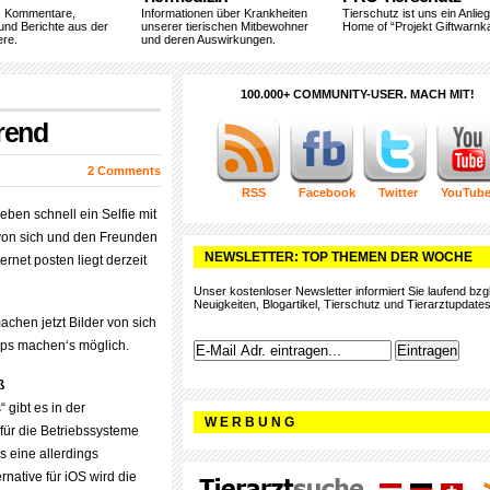
, Kommentare,
Informationen über Krankheiten
Tierschutz ist uns ein Anlie
und Berichte aus der
unserer tierischen Mitbewohner
Home of “Projekt Giftwarnka
ere.
und deren Auswirkungen.
100.000+ COMMUNITY-USER. MACH MIT!
Trend
2 Comments
RSS
Facebook
Twitter
YouTub
eben schnell ein Selfie mit
on sich und den Freunden
NEWSLETTER: TOP THEMEN DER WOCHE
ernet posten liegt derzeit
Unser kostenloser Newsletter informiert Sie laufend bzgl
Neuigkeiten, Blogartikel, Tierschutz und Tierarztupdates
chen jetzt Bilder von sich
Apps machen‘s möglich.
ß
 gibt es in der
W E R B U N G
 für die Betriebssysteme
s eine allerdings
ernative für iOS wird die