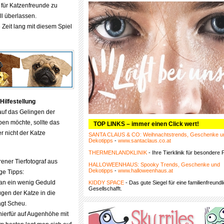
n für Katzenfreunde zu
l überlassen.
 Zeit lang mit diesem Spiel
Hilfestellung
auf das Gelingen der
ben möchte, sollte das
TOP LINKS – immer einen Click wert!
r nicht der Katze
SANTA CLAUS & CO: Weihnachtstrends, Geschenke u
Dekotipps
-
www.santaclaus.co.at
THERMENLANDKLINIK
- Ihre Tierklinik für besondere F
ener Tierfotograf aus
HALLOWEENHAUS: Spooky Trends, Geschenke und
Dekotipps
-
www.halloweenhaus.at
ge Tipps:
man ein wenig Geduld
KIDDY SPACE
- Das gute Siegel für eine familienfreundl
Gesellschafft.
ugen der Katze in die
agt Scheu.
 hierfür auf Augenhöhe mit