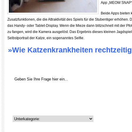
App „MEOW SNAP“ 
Beide Apps bieten k
Zusatzfunktionen, die die Attraktivität des Spiels für die Stubentiger erhöhen.
das Handy- oder Tablet-Display. Wenn die Mieze dann blitzschnell mit der Pfo
zu fangen, wird die Kamera ausgelöst. Das Ergebnis dieses kleinen Jagdspiels
Selbstportrait der Katze, ein sogenanntes Selfie.
»Wie Katzenkrankheiten rechtzeiti