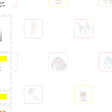
gen!
rte”
e
.
.