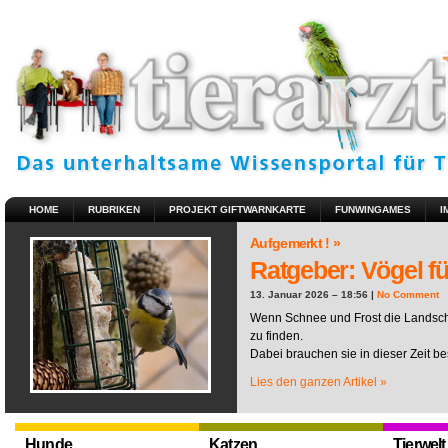
HOME
RUBRIKEN
PROJEKT GIFTWARNKARTE
FUNWINGAMES
I
Aufgemerkt ! »
Ratgeber: Vögel fü
13. Januar 2026 – 18:56 |
No Comment
Wenn Schnee und Frost die Landscha
zu finden.
Dabei brauchen sie in dieser Zeit be
Lies den ganzen Artikel »
Hunde
Katzen
Tierwelt