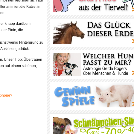
m besten legt man sich auf
fer animiert die Katze, in
ken.
der knapp darüber in
 der Pfote, die
lichst wenig Hintergrund zu
 Auslöser gedrückt.
en. Unser Tipp: Übertragen
ben auf einem schönen,
tphone?