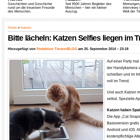
Geschichten und Geschichte
Seit 9500 Jahren Begleiter des
Meinungen
rund um die treuesten Freunde
Menschen – hier ein kleiner
Interviews 
des Menschen.
Auszug.
Welt der Ti
Home
»
Katzen
Bitte lächeln: Katzen Selfies liegen im 
Hinzugefügt von
Redaktion TierarztBLOG
am 25. September 2014 – 23:18
Auf einer Party mal 
der Handykamera v
schießen und im Int
voll im Trend.
Und auch Katzen ma
selbst. Spezielle 
Katzen haben Spa
Die App „Cat Snaps“
Basisversion gratis
Android und iOS. Al
kostenpflichtige Alt