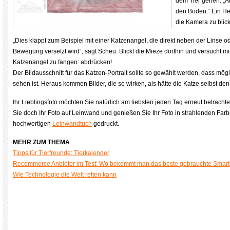
dem Tier gehen. „A
den Boden.“ Ein Hel
die Kamera zu blic
„Dies klappt zum Beispiel mit einer Katzenangel, die direkt neben der Linse o
Bewegung versetzt wird“, sagt Scheu. Blickt die Mieze dorthin und versucht mit
Katzenangel zu fangen: abdrücken!
Der Bildausschnitt für das Katzen-Portrait sollte so gewählt werden, dass mög
sehen ist. Heraus kommen Bilder, die so wirken, als hätte die Katze selbst den
Ihr Lieblingsfoto möchten Sie natürlich am liebsten jeden Tag erneut betracht
Sie doch Ihr Foto auf Leinwand und genießen Sie Ihr Foto in strahlenden Far
hochwertigen
Leinwandtuch
gedruckt.
MEHR ZUM THEMA
Tipps für Tierfreunde: Tierkalender
Recommerce Anbieter im Test: Wo bekommt man das beste gebrauchte Smar
Wie Technologie die Welt retten kann