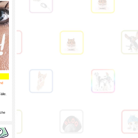
nd
älle.
iche