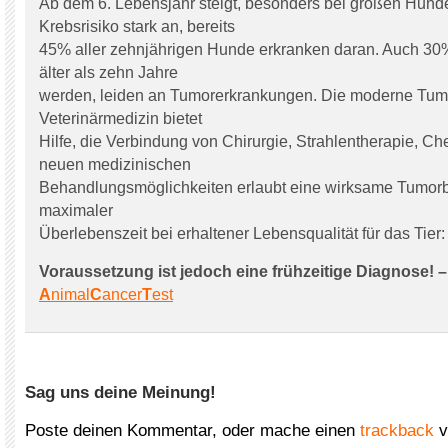
Ab dem 6. Lebensjahr steigt, besonders bei großen Hund
Krebsrisiko stark an, bereits
45% aller zehnjährigen Hunde erkranken daran. Auch 30% 
älter als zehn Jahre
werden, leiden an Tumorerkrankungen. Die moderne Tumo
Veterinärmedizin bietet
Hilfe, die Verbindung von Chirurgie, Strahlentherapie, C
neuen medizinischen
Behandlungsmöglichkeiten erlaubt eine wirksame Tumor
maximaler
Überlebenszeit bei erhaltener Lebensqualität für das Tier:
Voraussetzung ist jedoch eine frühzeitige Diagnose! –
A
nimal
C
ancer
T
est
Sag uns deine Meinung!
Poste deinen Kommentar, oder mache einen
trackback
v