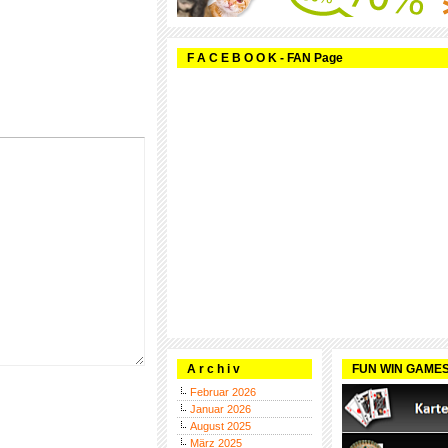
F A C E B O O K - FAN Page
A r c h i v
FUN WIN GAME
Februar 2026
Januar 2026
August 2025
März 2025