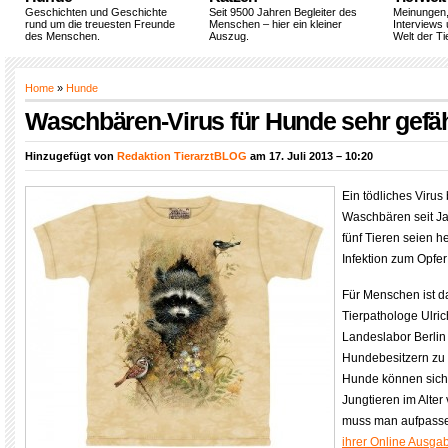
Geschichten und Geschichte
Seit 9500 Jahren Begleiter des
Meinungen
rund um die treuesten Freunde
Menschen – hier ein kleiner
Interviews 
des Menschen.
Auszug.
Welt der Ti
Home
»
Hunde
Waschbären-Virus für Hunde sehr gefäh
Hinzugefügt von
Redaktion TierarztBLOG
am 17. Juli 2013 – 10:20
Ein tödliches Virus 
Waschbären seit Ja
fünf Tieren seien h
Infektion zum Opfer
Für Menschen ist da
Tierpathologe Ulric
Landeslabor Berlin 
Hundebesitzern zu 
Hunde können sich 
Jungtieren im Alter
muss man aufpassen
ihrer Online Ausga