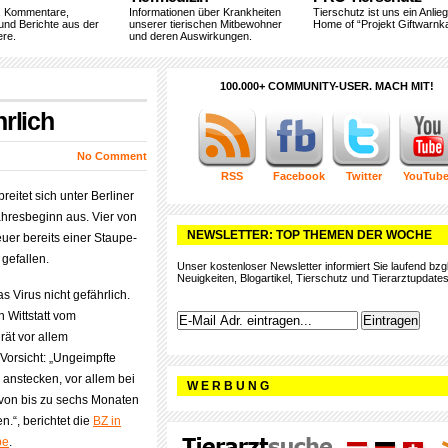
, Kommentare,
Informationen über Krankheiten
Tierschutz ist uns ein Anlie
und Berichte aus der
unserer tierischen Mitbewohner
Home of “Projekt Giftwarnka
ere.
und deren Auswirkungen.
100.000+ COMMUNITY-USER. MACH MIT!
rlich
No Comment
RSS
Facebook
Twitter
YouTub
breitet sich unter Berliner
hresbeginn aus. Vier von
NEWSLETTER: TOP THEMEN DER WOCHE
euer bereits einer Staupe-
 gefallen.
Unser kostenloser Newsletter informiert Sie laufend bzgl
Neuigkeiten, Blogartikel, Tierschutz und Tierarztupdates
s Virus nicht gefährlich.
h Wittstatt vom
rät vor allem
Vorsicht: „Ungeimpfte
anstecken, vor allem bei
W E R B U N G
 von bis zu sechs Monaten
.“, berichtet die
BZ in
be
.