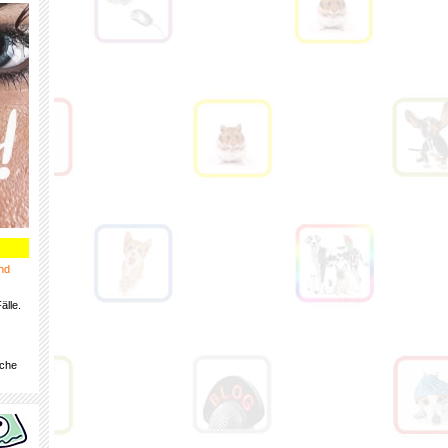
nd
älle.
iche