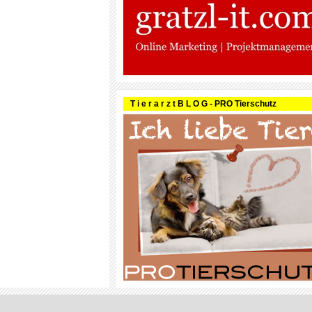
T i e r a r z t B L O G - PRO Tierschutz