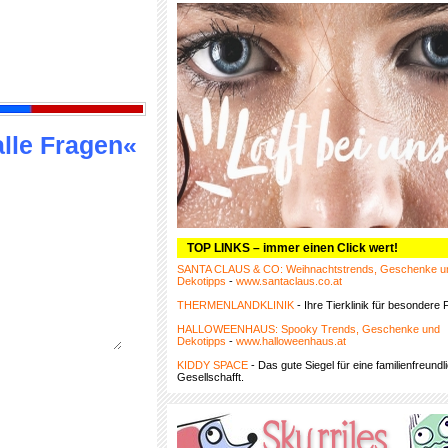
alle Fragen«
TOP LINKS – immer einen Click wert!
SANTA CLAUS & CO: Weihnachtstrends, Geschenke u
Dekotipps
-
www.santaclaus.co.at
THERMENLANDKLINIK
- Ihre Tierklinik für besondere F
HALLOWEENHAUS: Spooky Trends, Geschenke und
Dekotipps
-
www.halloweenhaus.at
KIDDY SPACE
- Das gute Siegel für eine familienfreundl
Gesellschafft.