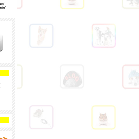
gen!
rte”
e
.
.