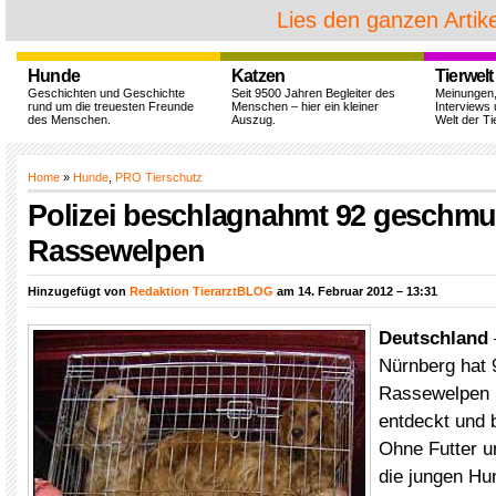
Lies den ganzen Artike
Hunde
Katzen
Tierwelt
Geschichten und Geschichte
Seit 9500 Jahren Begleiter des
Meinungen
rund um die treuesten Freunde
Menschen – hier ein kleiner
Interviews 
des Menschen.
Auszug.
Welt der Ti
Home
»
Hunde
,
PRO Tierschutz
Polizei beschlagnahmt 92 geschmu
Rassewelpen
Hinzugefügt von
Redaktion TierarztBLOG
am 14. Februar 2012 – 13:31
Deutschland
Nürnberg hat 
Rassewelpen 
entdeckt und 
Ohne Futter 
die jungen Hu