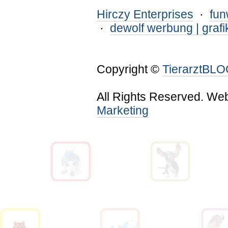
Hirczy Enterprises
·
fu
·
dewolf werbung | grafi
Copyright ©
TierarztBL
All Rights Reserved. We
Marketing