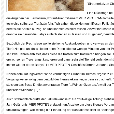
“Streunerkatzen Obe
Eine Rückfrage bei 
die Angaben der Tierhalterin, worauf Auer mit einem VIER PFOTEN-Mitarbeit
testweise selbst zur Tierärztin fuhr. “Wir sahen diese kleinen hilflosen Fellknäu
bereits die Spritze aufzog, an und konnten es nicht fassen. Als wir ihr unsere 
drängte sie darauf die Babys einfach stehen zu lassen und zu gehen”, bericht
Bezüglich der Rechtslage wollte sie keine Auskunft geben und verwies an den 
Tierärztin gab an, dass sie der alten Dame, die nur wenige Minuten von der Pra
seit zwei Jahren anbietet, dass diese die Katzen zum Kastrieren bringen soll. 
erwachsenen Tiere längst kastrieren und damit sehr viel Tierleid verhindern hä
immer wieder deren Babys”, ist VIER PFOTEN-Geschäftsführerin Johanna Stadl
Neben dem Tötungsverbot “ohne vernünftigen Grund” im Tierschutzgesetz §6 
Vorgangsweise völlig dem Leitbild der Tierärztekammer, in dem es u.a. heißt:
stets um das Beste für die anvertrauten Tiere [...] Wir schützen als Anwalt der 
und freier Wildbahn [...].”
Auch strafrechtlich dürfte der Fall relevant sein: auf “mutwillige Tötung” steht
Jahr Gefängnis. VIER PFOTEN erstattet nun Anzeige um diese illegale Vorga
um aufzuzeigen, wie wichtig die Einhaltung der Kastrationspflicht ist. “Solang