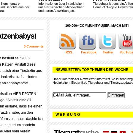
, Kommentare,
Informationen über Krankheiten
Tierschutz ist uns ein Anlie
und Berichte aus der
unserer tierischen Mitbewohner
Home of “Projekt Giftwarnka
ere.
und deren Auswirkungen.
100.000+ COMMUNITY-USER. MACH MIT!
Katzenbabys!
3 Comments
RSS
Facebook
Twitter
YouTub
h besteht seit 2005
ür Katzen. Anstatt diese
NEWSLETTER: TOP THEMEN DER WOCHE
t sich eine Tierärztin aus
Innkreis strafbar, indem
Unser kostenloser Newsletter informiert Sie laufend bzgl
Neuigkeiten, Blogartikel, Tierschutz und Tierarztupdates
Katzenbabys tötet.
anisation VIER PFOTEN
ge. “Als mir eine 87-
in erklärte, dass sie einen
erärztin habe, um den
W E R B U N G
fern zu lassen, dachte ich,
m einen Irrtum handeln
ine Auer vom Verein