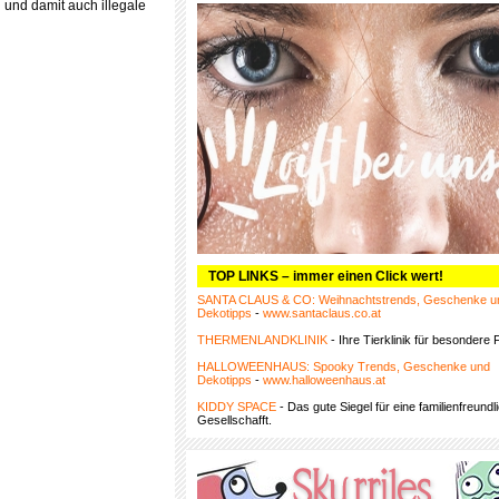
 und damit auch illegale
TOP LINKS – immer einen Click wert!
SANTA CLAUS & CO: Weihnachtstrends, Geschenke u
Dekotipps
-
www.santaclaus.co.at
THERMENLANDKLINIK
- Ihre Tierklinik für besondere F
HALLOWEENHAUS: Spooky Trends, Geschenke und
Dekotipps
-
www.halloweenhaus.at
KIDDY SPACE
- Das gute Siegel für eine familienfreundl
Gesellschafft.