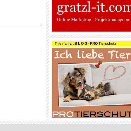
T i e r a r z t B L O G - PRO Tierschutz