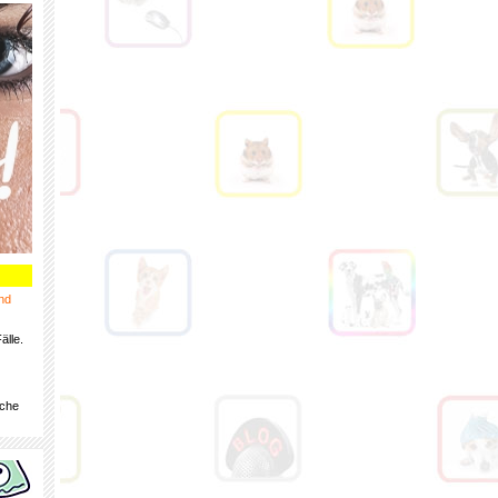
nd
älle.
iche