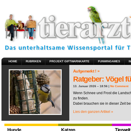
HOME
RUBRIKEN
PROJEKT GIFTWARNKARTE
FUNWINGAMES
I
Aufgemerkt ! »
Ratgeber: Vögel fü
13. Januar 2026 – 18:56 |
No Comment
Wenn Schnee und Frost die Landscha
zu finden.
Dabei brauchen sie in dieser Zeit be
Lies den ganzen Artikel »
Hunde
Katzen
Tierwelt