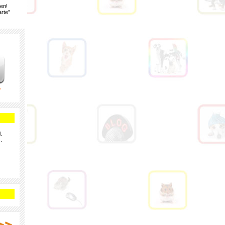
gen!
rte”
e
.
.