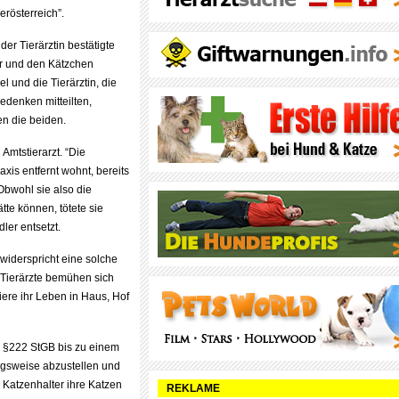
rösterreich”.
der Tierärztin bestätigte
er und den Kätzchen
el und die Tierärztin, die
Bedenken mitteilten,
en die beiden.
Amtstierarzt. “Die
xis entfernt wohnt, bereits
Obwohl sie also die
tte können, tötete sie
er entsetzt.
widerspricht eine solche
 “Tierärzte bemühen sich
Tiere ihr Leben in Haus, Hof
 in §222 StGB bis zu einem
ngsweise abzustellen und
e Katzenhalter ihre Katzen
REKLAME