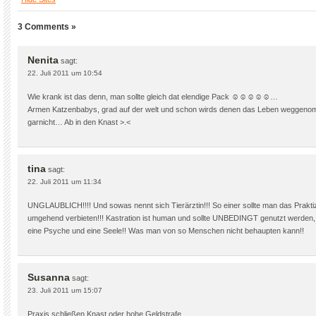
3 Comments »
Nenita
sagt:
22. Juli 2011 um 10:54
Wie krank ist das denn, man sollte gleich dat elendige Pack ☺☺☺☺☺…
Armen Katzenbabys, grad auf der welt und schon wirds denen das Leben wegge
garnicht… Ab in den Knast >.<
tina
sagt:
22. Juli 2011 um 11:34
UNGLAUBLICH!!!! Und sowas nennt sich Tierärztin!!! So einer sollte man das Prakti
umgehend verbieten!!! Kastration ist human und sollte UNBEDINGT genutzt werden
eine Psyche und eine Seele!! Was man von so Menschen nicht behaupten kann!!
Susanna
sagt:
23. Juli 2011 um 15:07
Praxis schließen,Knast oder hohe Geldstrafe.