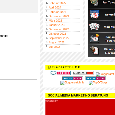
Februar 2025
April 2024
Februar 2024
Dezember 2023
März 2023
Januar 2023
Dezember 2022
Oktober 2022
bsite.
September 2022
August 2022
Juli 2022
@ T i e r a r z t B L O G
SOCIAL MEDIA MARKETING BERATUNG