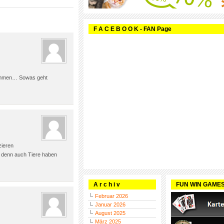
F A C E B O O K - FAN Page
nommen… Sowas geht
zieren
, denn auch Tiere haben
A r c h i v
FUN WIN GAME
Februar 2026
Januar 2026
August 2025
März 2025