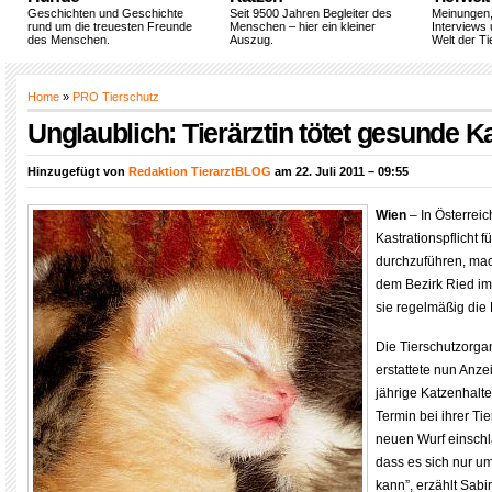
Geschichten und Geschichte
Seit 9500 Jahren Begleiter des
Meinungen
rund um die treuesten Freunde
Menschen – hier ein kleiner
Interviews 
des Menschen.
Auszug.
Welt der Ti
Home
»
PRO Tierschutz
Unglaublich: Tierärztin tötet gesunde 
Hinzugefügt von
Redaktion TierarztBLOG
am 22. Juli 2011 – 09:55
Wien
– In Österreic
Kastrationspflicht f
durchzuführen, mach
dem Bezirk Ried im 
sie regelmäßig die 
Die Tierschutzorg
erstattete nun Anzei
jährige Katzenhalter
Termin bei ihrer Ti
neuen Wurf einschlä
dass es sich nur u
kann”, erzählt Sab