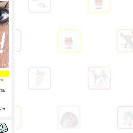
nd
älle.
iche