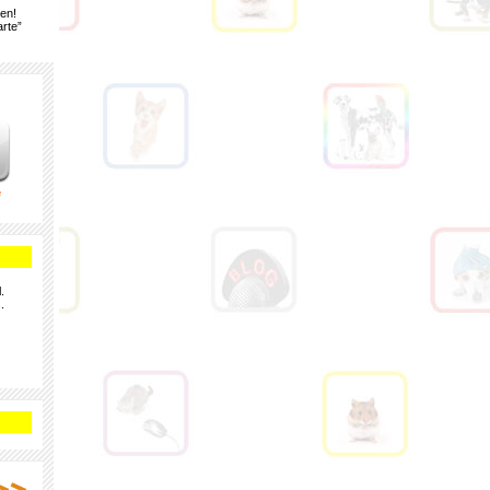
gen!
rte”
e
.
.