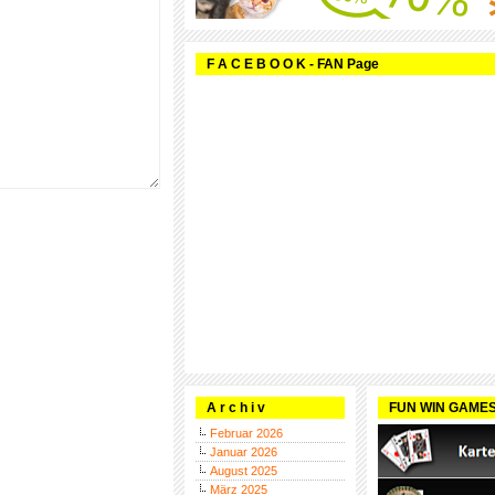
F A C E B O O K - FAN Page
A r c h i v
FUN WIN GAME
Februar 2026
Januar 2026
August 2025
März 2025