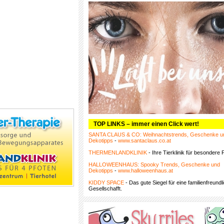
TOP LINKS – immer einen Click wert!
SANTA CLAUS & CO: Weihnachtstrends, Geschenke u
Dekotipps
-
www.santaclaus.co.at
THERMENLANDKLINIK
- Ihre Tierklinik für besondere F
HALLOWEENHAUS: Spooky Trends, Geschenke und
Dekotipps
-
www.halloweenhaus.at
KIDDY SPACE
- Das gute Siegel für eine familienfreundl
Gesellschafft.