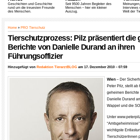
Geschichten und Geschichte
Seit 9500 Jahren Begleiter des
Meinungen
rund um die treuesten Freunde
Menschen – hier ein kleiner
Interviews 
des Menschen.
Auszug.
Welt der Ti
Home
»
PRO Tierschutz
Tierschutzprozess: Pilz präsentiert di
Berichte von Danielle Durand an ihren
Führungsoffizier
Hinzugefügt von
Redaktion TierarztBLOG
am 17. Dezember 2010 – 07:59
Wien
– Der Sicherh
Peter Pilz, stellt a
geheimen Berichte d
Danielle Durand an
Wappel und die SOK
Unter www.peterpil
“Amtsgeheimnisse”, 
wichtigste Entlastu
TierschützerInnen p