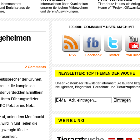
, Kommentare,
Informationen über Krankheiten
Tierschutz ist uns ein Anlie
und Berichte aus der
unserer tierischen Mitbewohner
Home of “Projekt Giftwarnka
ere.
und deren Auswirkungen.
100.000+ COMMUNITY-USER. MACH MIT!
e geheimen
RSS
Facebook
Twitter
YouTub
2 Comments
NEWSLETTER: TOP THEMEN DER WOCHE
eitssprecher der Grünen,
Unser kostenloser Newsletter informiert Sie laufend bzgl
b heute die kompletten
Neuigkeiten, Blogartikel, Tierschutz und Tierarztupdates
er verdeckten Ermittlerin
 ihren Führungsoffizier
O Pelztier ins Netz.
z.at, unter dem Menüpunkt
W E R B U N G
wird in fünf Teilen die
ngszeugin für die
räsentiert.