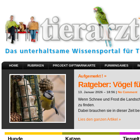
HOME
RUBRIKEN
PROJEKT GIFTWARNKARTE
FUNWINGAMES
I
Aufgemerkt ! »
Ratgeber: Vögel fü
13. Januar 2026 – 18:56 |
No Comment
Wenn Schnee und Frost die Landscha
zu finden.
Dabei brauchen sie in dieser Zeit be
Lies den ganzen Artikel »
Hunde
Katzen
Tierwelt