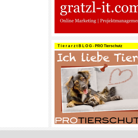
T i e r a r z t B L O G - PRO Tierschutz