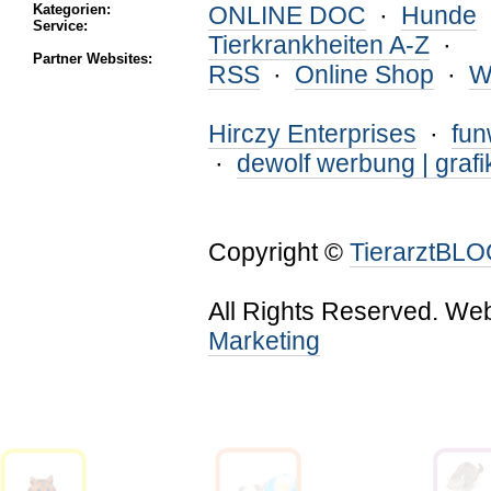
Kategorien:
ONLINE DOC
·
Hunde
Service:
Tierkrankheiten A-Z
·
Partner Websites:
RSS
·
Online Shop
·
W
Hirczy Enterprises
·
fu
·
dewolf werbung | grafi
Copyright ©
TierarztBL
All Rights Reserved. We
Marketing