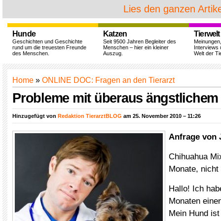
Lies den ganzen Artike
Hunde
Katzen
Tierwelt
Geschichten und Geschichte
Seit 9500 Jahren Begleiter des
Meinungen
rund um die treuesten Freunde
Menschen – hier ein kleiner
Interviews 
des Menschen.
Auszug.
Welt der Ti
Home
»
ONLINE DOC: Fragen an den Tierarzt
Probleme mit überaus ängstlichem
Hinzugefügt von
Redaktion TierarztBLOG
am 25. November 2010 – 11:26
Anfrage von 
Chihuahua Mix
Monate, nicht 
Hallo! Ich hab
Monaten eine
Mein Hund ist 