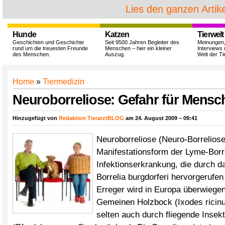
Lies den ganzen Artike
Hunde
Katzen
Tierwelt
Geschichten und Geschichte
Seit 9500 Jahren Begleiter des
Meinungen
rund um die treuesten Freunde
Menschen – hier ein kleiner
Interviews 
des Menschen.
Auszug.
Welt der Ti
Home
»
Tiermedizin
Neuroborreliose: Gefahr für Mensc
Hinzugefügt von
Redaktion TierarztBLOG
am 24. August 2009 – 09:41
Neuroborreliose (Neuro-Borreliose)
Manifestationsform der Lyme-Borre
Infektionserkrankung, die durch d
Borrelia burgdorferi hervorgerufen
Erreger wird in Europa überwiege
Gemeinen Holzbock (Ixodes ricinu
selten auch durch fliegende Insek