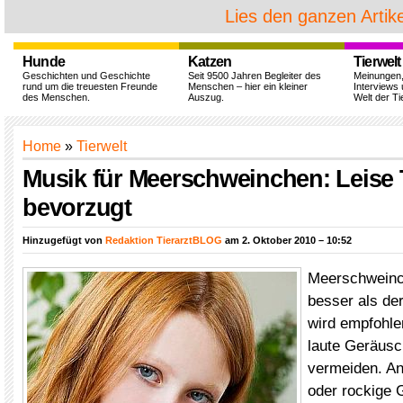
Lies den ganzen Artike
Hunde
Katzen
Tierwelt
Geschichten und Geschichte
Seit 9500 Jahren Begleiter des
Meinungen
rund um die treuesten Freunde
Menschen – hier ein kleiner
Interviews 
des Menschen.
Auszug.
Welt der Ti
Home
»
Tierwelt
Musik für Meerschweinchen: Leise
bevorzugt
Hinzugefügt von
Redaktion TierarztBLOG
am 2. Oktober 2010 – 10:52
Meerschweinch
besser als de
wird empfohlen
laute Geräusc
vermeiden. An
oder rockige 