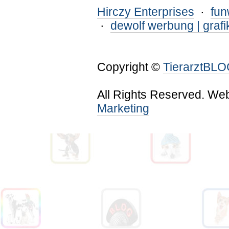
Hirczy Enterprises
·
fu
·
dewolf werbung | grafi
Copyright ©
TierarztBL
All Rights Reserved. We
Marketing