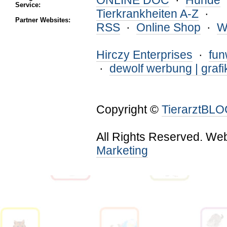
ONLINE DOC
·
Hunde
Service:
Tierkrankheiten A-Z
·
Partner Websites:
RSS
·
Online Shop
·
W
Hirczy Enterprises
·
fu
·
dewolf werbung | grafi
Copyright ©
TierarztBL
All Rights Reserved. We
Marketing