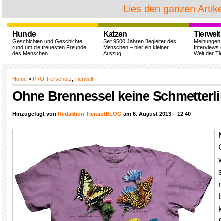
Lies den ganzen Artike
Hunde
Katzen
Tierwelt
Geschichten und Geschichte
Seit 9500 Jahren Begleiter des
Meinungen
rund um die treuesten Freunde
Menschen – hier ein kleiner
Interviews 
des Menschen.
Auszug.
Welt der Ti
Home
»
PRO Tierschutz
,
Tierwelt
Ohne Brennessel keine Schmetterl
Hinzugefügt von
Redaktion TierarztBLOG
am 6. August 2013 – 12:40