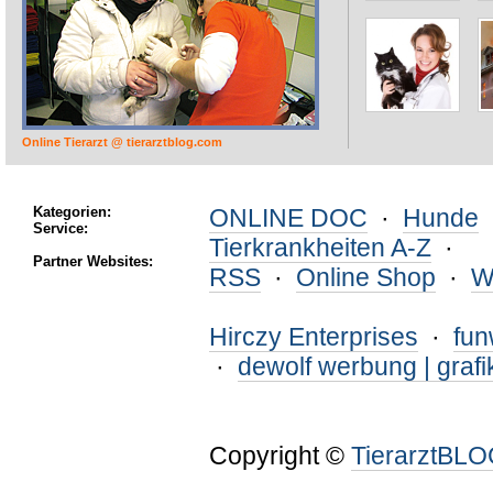
Online Tierarzt @ tierarztblog.com
Kategorien:
ONLINE DOC
·
Hunde
Service:
Tierkrankheiten A-Z
·
Partner Websites:
RSS
·
Online Shop
·
W
Hirczy Enterprises
·
fu
·
dewolf werbung | grafi
Copyright ©
TierarztBL