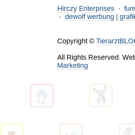
Hirczy Enterprises
·
fu
·
dewolf werbung | grafi
Copyright ©
TierarztBL
All Rights Reserved. We
Marketing