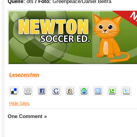
Quelle:
ots
/
Foto:
Greenpeace/Daniel Beltrá
Lesezeichen
Hide Sites
One Comment »