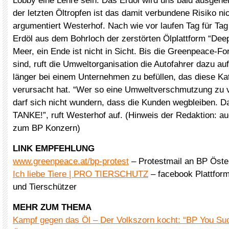
Lobby eine Lehre sein. Das Erdöl wird uns bald ausgehe
der letzten Öltropfen ist das damit verbundene Risiko nic
argumentiert Westerhof. Nach wie vor laufen Tag für Tag 
Erdöl aus dem Bohrloch der zerstörten Ölplattform “Dee
Meer, ein Ende ist nicht in Sicht. Bis die Greenpeace-For
sind, ruft die Umweltorganisation die Autofahrer dazu auf
länger bei einem Unternehmen zu befüllen, das diese Ka
verursacht hat. “Wer so eine Umweltverschmutzung zu v
darf sich nicht wundern, dass die Kunden wegbleiben. 
TANKE!”, ruft Westerhof auf. (Hinweis der Redaktion: a
zum BP Konzern)
LINK EMPFEHLUNG
www.greenpeace.at/bp-protest
– Protestmail an BP Öste
Ich liebe Tiere | PRO TIERSCHUTZ
– facebook Plattform
und Tierschützer
MEHR ZUM THEMA
Kampf gegen das Öl – Der Volkszorn kocht: “BP You Su