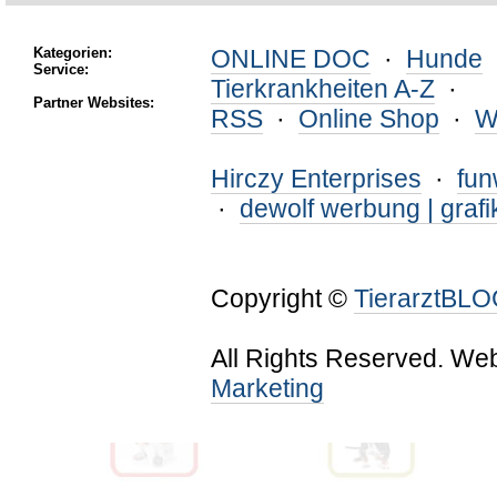
Kategorien:
ONLINE DOC
·
Hunde
Service:
Tierkrankheiten A-Z
·
Partner Websites:
RSS
·
Online Shop
·
W
Hirczy Enterprises
·
fu
·
dewolf werbung | grafi
Copyright ©
TierarztBL
All Rights Reserved. We
Marketing