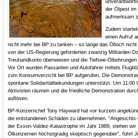
unverantwortl
der Ölpest im
aufmerksam z
Zudem starte
einen Aufruf a
nicht mehr bei BP zu tanken – so lange das Ölloch nicht 
von der US-Regierung geforderten zwanzig Milliarden Dol
Treuhandkonto überwiesen und die Tiefsee-Ölbohrungen n
Vor Ort wurden Passanten und Autofahrer mittels Flugblä
zum Konsumverzicht bei BP aufgerufen. Die Demonstra
spontane Solidaritätbekundungen unterstützt. Um 11:00 
Aktivisten räumen und die friedliche Demonstration durch
auflösen.
BP-Konzernchef Tony Hayward hat vor kurzem angekündi
die entstandenen Schäden zu übernehmen. “Angesichts 
der Exxon-Valdez-Katastrophe im Jahr 1989, stehen wir
Ölkonzernen höchstgradig skeptisch gegenüber”, führt J