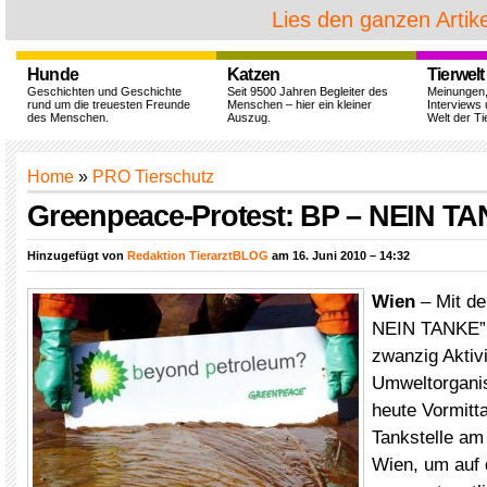
Lies den ganzen Artike
Hunde
Katzen
Tierwelt
Geschichten und Geschichte
Seit 9500 Jahren Begleiter des
Meinungen
rund um die treuesten Freunde
Menschen – hier ein kleiner
Interviews 
des Menschen.
Auszug.
Welt der Ti
Home
»
PRO Tierschutz
Greenpeace-Protest: BP – NEIN T
Hinzugefügt von
Redaktion TierarztBLOG
am 16. Juni 2010 – 14:32
Wien
– Mit d
NEIN TANKE” 
zwanzig Aktiv
Umweltorgani
heute Vormitt
Tankstelle am
Wien, um auf