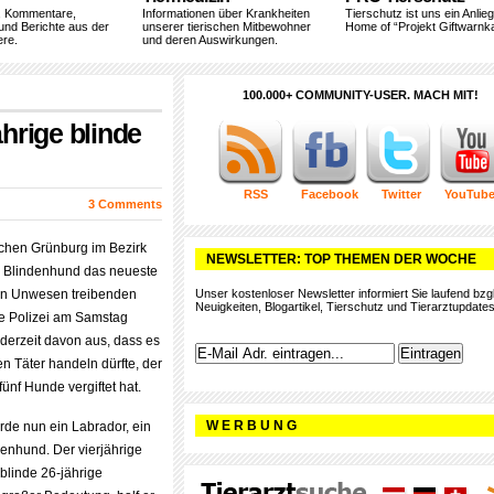
, Kommentare,
Informationen über Krankheiten
Tierschutz ist uns ein Anlie
und Berichte aus der
unserer tierischen Mitbewohner
Home of “Projekt Giftwarnka
ere.
und deren Auswirkungen.
100.000+ COMMUNITY-USER. MACH MIT!
ährige blinde
RSS
Facebook
Twitter
YouTub
3 Comments
schen Grünburg im Bezirk
NEWSLETTER: TOP THEMEN DER WOCHE
n Blindenhund das neueste
ein Unwesen treibenden
Unser kostenloser Newsletter informiert Sie laufend bzgl
Neuigkeiten, Blogartikel, Tierschutz und Tierarztupdates
ie Polizei am Samstag
 derzeit davon aus, dass es
n Täter handeln dürfte, der
ünf Hunde vergiftet hat.
W E R B U N G
rde nun ein Labrador, ein
denhund. Der vierjährige
blinde 26-jährige