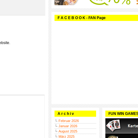
F A C E B O O K - FAN Page
bsite.
A r c h i v
FUN WIN GAME
Februar 2026
Januar 2026
August 2025
März 2025