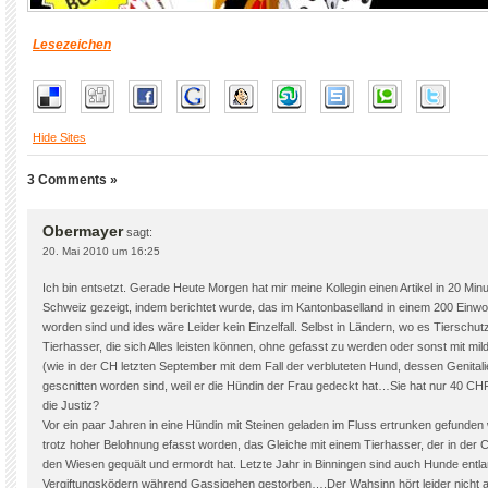
Lesezeichen
Hide Sites
3 Comments »
Obermayer
sagt:
20. Mai 2010 um 16:25
Ich bin entsetzt. Gerade Heute Morgen hat mir meine Kollegin einen Artikel in 20 Min
Schweiz gezeigt, indem berichtet wurde, das im Kantonbaselland in einem 200 Einwo
worden sind und ides wäre Leider kein Einzelfall. Selbst in Ländern, wo es Tierschutz
Tierhasser, die sich Alles leisten können, ohne gefasst zu werden oder sonst mit mi
(wie in der CH letzten September mit dem Fall der verbluteten Hund, dessen Genitali
gescnitten worden sind, weil er die Hündin der Frau gedeckt hat…Sie hat nur 40 
die Justiz?
Vor ein paar Jahren in eine Hündin mit Steinen geladen im Fluss ertrunken gefunde
trotz hoher Belohnung efasst worden, das Gleiche mit einem Tierhasser, der in der 
den Wiesen gequält und ermordt hat. Letzte Jahr in Binningen sind auch Hunde ent
Vergiftungsködern während Gassigehen gestorben….Der Wahsinn hört leider nicht a