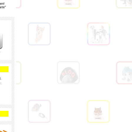
gen!
rte”
e
.
.