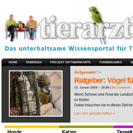
HOME
RUBRIKEN
PROJEKT GIFTWARNKARTE
FUNWINGAMES
I
Aufgemerkt ! »
Ratgeber: Vögel fü
13. Januar 2026 – 18:56 |
No Comment
Wenn Schnee und Frost die Landscha
zu finden.
Dabei brauchen sie in dieser Zeit be
Lies den ganzen Artikel »
Hunde
Katzen
Tierwelt