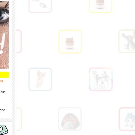
nd
älle.
iche