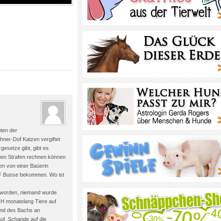
uten der
hner-Dof Katzen vergiftet
gesetze gibt, gibt es
lden Strafen rechnen können
en von einer Baüerin
CHF Busse bekommen. Wo ist
n worden, niemand wurde
CH monatelang Tiere auf
land des Bachs an
uf. Schande auf die