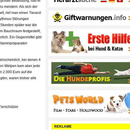
 großer Bedeutung, half er
zu meistern. Als sich der
elt, rief man einen Tierarzt
rhythmus-Störungen
e Stunden später war die
m Bauchraum festgestellt,
erlich. Ein Gegenmittel gibt
Vitaminpräparaten
hrscheinlich, bei denen 4
ten Welpen kam aber jede
on 2.000 Euro auf die
gten, waren bisher alle
Tierschützer
REKLAME