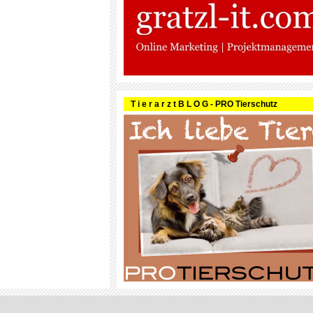
T i e r a r z t B L O G - PRO Tierschutz