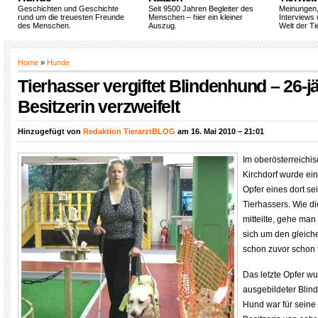
Geschichten und Geschichte
Seit 9500 Jahren Begleiter des
Meinungen
rund um die treuesten Freunde
Menschen – hier ein kleiner
Interviews 
des Menschen.
Auszug.
Welt der Ti
Home
»
Hunde
Tierhasser vergiftet Blindenhund – 26-j
Besitzerin verzweifelt
Hinzugefügt von
Redaktion TierarztBLOG
am 16. Mai 2010 – 21:01
Im oberösterreichi
Kirchdorf wurde ei
Opfer eines dort s
Tierhassers. Wie d
mitteilte, gehe man
sich um den gleiche
schon zuvor schon f
Das letzte Opfer wu
ausgebildeter Blin
Hund war für seine 