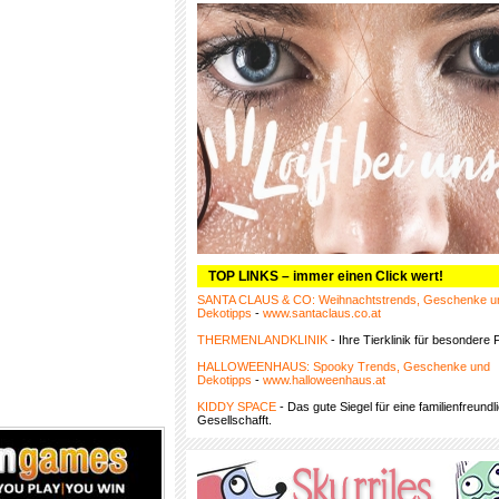
TOP LINKS – immer einen Click wert!
SANTA CLAUS & CO: Weihnachtstrends, Geschenke u
Dekotipps
-
www.santaclaus.co.at
THERMENLANDKLINIK
- Ihre Tierklinik für besondere F
HALLOWEENHAUS: Spooky Trends, Geschenke und
Dekotipps
-
www.halloweenhaus.at
KIDDY SPACE
- Das gute Siegel für eine familienfreundl
Gesellschafft.