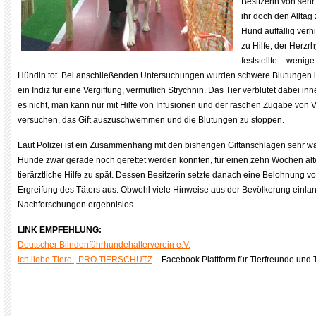
Besitzerin von sehr
ihr doch den Alltag 
Hund auffällig verhi
zu Hilfe, der Herz
feststellte – wenig
Hündin tot. Bei anschließenden Untersuchungen wurden schwere Blutungen i
ein Indiz für eine Vergiftung, vermutlich Strychnin. Das Tier verblutet dabei inn
es nicht, man kann nur mit Hilfe von Infusionen und der raschen Zugabe von 
versuchen, das Gift auszuschwemmen und die Blutungen zu stoppen.
Laut Polizei ist ein Zusammenhang mit den bisherigen Giftanschlägen sehr wa
Hunde zwar gerade noch gerettet werden konnten, für einen zehn Wochen al
tierärztliche Hilfe zu spät. Dessen Besitzerin setzte danach eine Belohnung v
Ergreifung des Täters aus. Obwohl viele Hinweise aus der Bevölkerung einlan
Nachforschungen ergebnislos.
LINK EMPFEHLUNG:
Deutscher Blindenführhundehalterverein e.V.
Ich liebe Tiere | PRO TIERSCHUTZ
– Facebook Plattform für Tierfreunde und 