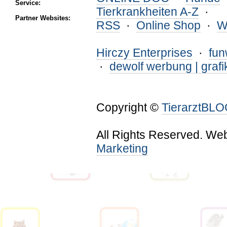
Service:
Tierkrankheiten A-Z
·
Partner Websites:
RSS
·
Online Shop
·
W
Hirczy Enterprises
·
fu
·
dewolf werbung | grafi
Copyright ©
TierarztBL
All Rights Reserved. We
Marketing