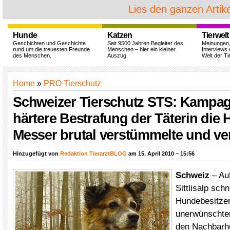
Lies den ganzen Artike
Hunde
Katzen
Tierwelt
Geschichten und Geschichte
Seit 9500 Jahren Begleiter des
Meinungen
rund um die treuesten Freunde
Menschen – hier ein kleiner
Interviews 
des Menschen.
Auszug.
Welt der Ti
Home
»
PRO Tierschutz
Schweizer Tierschutz STS: Kampag
härtere Bestrafung der Täterin die 
Messer brutal verstümmelte und ver
Hinzugefügt von
Redaktion TierarztBLOG
am 15. April 2010 – 15:56
Schweiz
– Auf
Sittlisalp schn
Hundebesitzer
unerwünschte
den Nachbarh