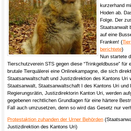
kurzerhand mi
Hoden ab. Das 
Folge. Der zu
Staatsanwalt 
auf eine Buss
Franken! (
Tie
berichtete
)
Nun startete 
Tierschutzverein STS gegen diese “Trinkgeldbusse” für 
brutale Tierquälerei eine Onlinekampagne, die sich direk
Staatsanwaltschaft und Justizdirektion des Kantons Uri 
Staatsanwalt, Staatsanwaltschaft I des Kantons Uri und 
Regierungsrätin, Justizdirektorin Kanton Uri, werden aufg
gegebenen rechtlichen Grundlagen für eine härtere Best
Fall auch umzusetzen, denn so wird das Gesetz nur ver
Protestaktion zuhanden der Urner Behörden
(Staatsanwa
Justizdirektion des Kantons Uri)