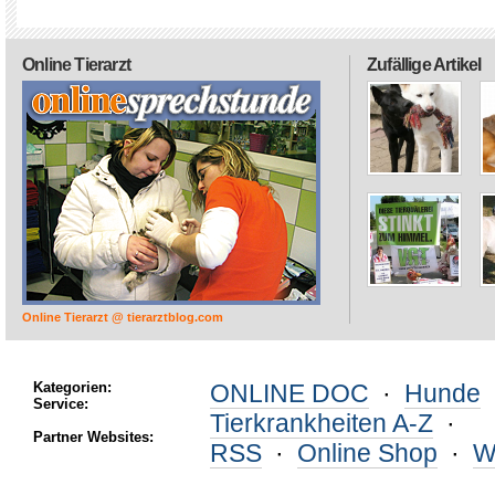
Online Tierarzt
Zufällige Artikel
Online Tierarzt @ tierarztblog.com
Kategorien:
ONLINE DOC
·
Hunde
Service:
Tierkrankheiten A-Z
·
Partner Websites:
RSS
·
Online Shop
·
W