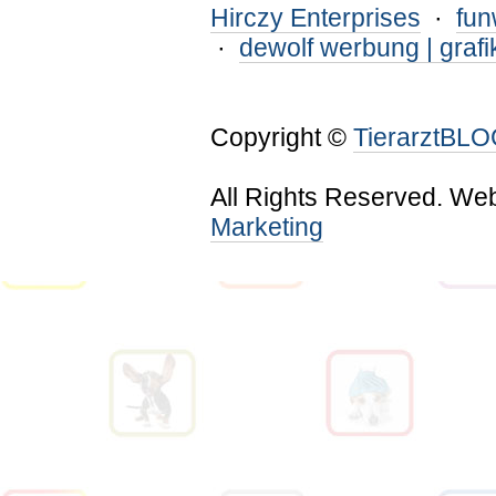
Hirczy Enterprises
·
fu
·
dewolf werbung | grafi
Copyright ©
TierarztBL
All Rights Reserved. We
Marketing