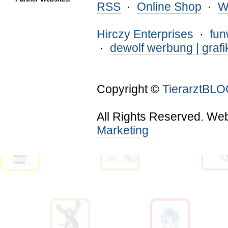
RSS
·
Online Shop
·
W
Hirczy Enterprises
·
fu
·
dewolf werbung | grafi
Copyright ©
TierarztBL
All Rights Reserved. We
Marketing