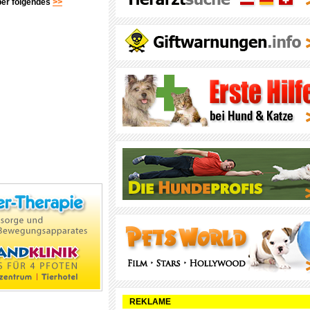
über folgendes
>>
REKLAME