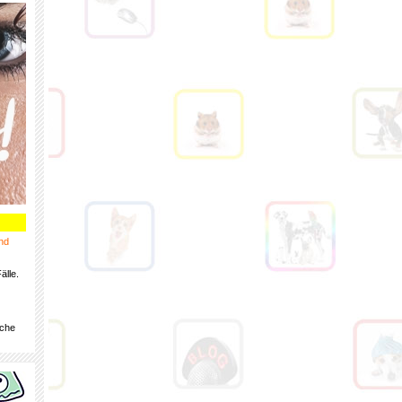
nd
älle.
iche