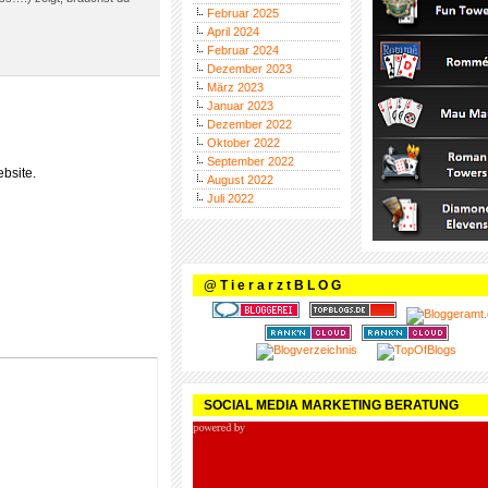
Februar 2025
April 2024
Februar 2024
Dezember 2023
März 2023
Januar 2023
Dezember 2022
Oktober 2022
September 2022
bsite.
August 2022
Juli 2022
@ T i e r a r z t B L O G
SOCIAL MEDIA MARKETING BERATUNG