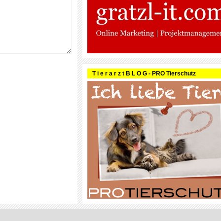
T i e r a r z t B L O G - PRO Tierschutz