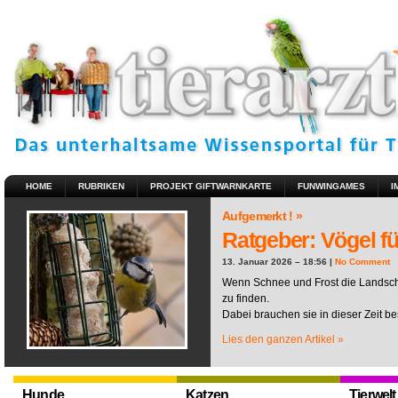
HOME
RUBRIKEN
PROJEKT GIFTWARNKARTE
FUNWINGAMES
I
Aufgemerkt ! »
Ratgeber: Vögel fü
13. Januar 2026 – 18:56 |
No Comment
Wenn Schnee und Frost die Landscha
zu finden.
Dabei brauchen sie in dieser Zeit be
Lies den ganzen Artikel »
Hunde
Katzen
Tierwelt