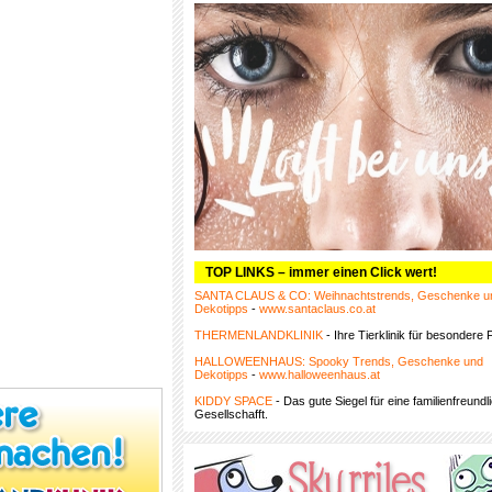
TOP LINKS – immer einen Click wert!
SANTA CLAUS & CO: Weihnachtstrends, Geschenke u
Dekotipps
-
www.santaclaus.co.at
THERMENLANDKLINIK
- Ihre Tierklinik für besondere F
HALLOWEENHAUS: Spooky Trends, Geschenke und
Dekotipps
-
www.halloweenhaus.at
KIDDY SPACE
- Das gute Siegel für eine familienfreundl
Gesellschafft.