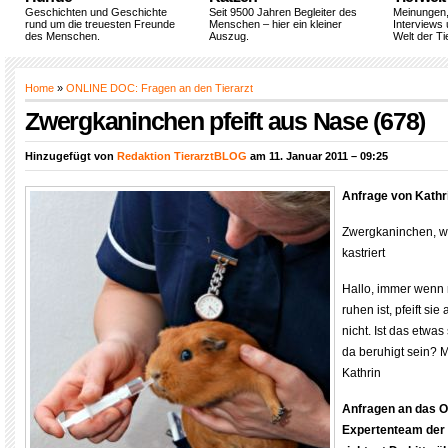
Geschichten und Geschichte
Seit 9500 Jahren Begleiter des
Meinungen
rund um die treuesten Freunde
Menschen – hier ein kleiner
Interviews 
des Menschen.
Auszug.
Welt der Ti
Home
»
ONLINE DOC: Fragen an den Tierarzt
Zwergkaninchen pfeift aus Nase (678)
Hinzugefügt von
Redaktion TierarztBLOG
am 11. Januar 2011 – 09:25
Anfrage von Kathr
Zwergkaninchen, wei
kastriert
Hallo, immer wenn
ruhen ist, pfeift si
nicht. Ist das etwa
da beruhigt sein? 
Kathrin
Anfragen an das 
Expertenteam der 