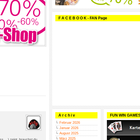
F A C E B O O K - FAN Page
A r c h i v
FUN WIN GAME
Februar 2026
Januar 2026
August 2025
März 2025
s….) zeigt, brauchst du