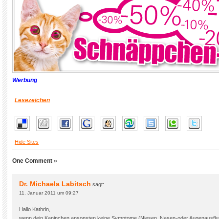
Werbung
Lesezeichen
Hide Sites
One Comment »
Dr. Michaela Labitsch
sagt:
11. Januar 2011 um 09:27
Hallo Kathrin,
wenn dein Kaninchen ansonsten keine Symptome (Niesen, Nasen-oder Augenausflus