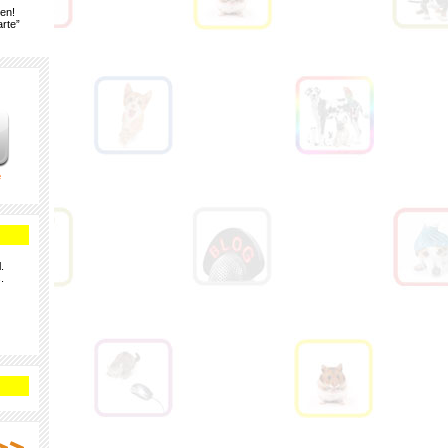
gen!
rte”
e
.
.