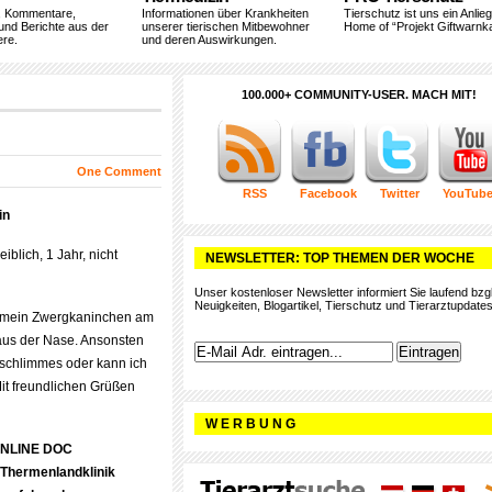
, Kommentare,
Informationen über Krankheiten
Tierschutz ist uns ein Anlie
und Berichte aus der
unserer tierischen Mitbewohner
Home of “Projekt Giftwarnka
ere.
und deren Auswirkungen.
100.000+ COMMUNITY-USER. MACH MIT!
One Comment
RSS
Facebook
Twitter
YouTub
in
blich, 1 Jahr, nicht
NEWSLETTER: TOP THEMEN DER WOCHE
Unser kostenloser Newsletter informiert Sie laufend bzgl
Neuigkeiten, Blogartikel, Tierschutz und Tierarztupdates
 mein Zwergkaninchen am
e aus der Nase. Ansonsten
s schlimmes oder kann ich
Mit freundlichen Grüßen
W E R B U N G
ONLINE DOC
Thermenlandklinik