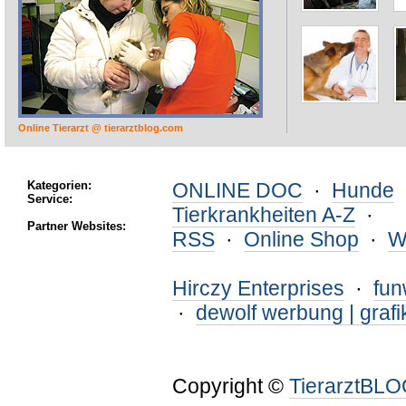
Online Tierarzt @ tierarztblog.com
Kategorien:
ONLINE DOC
·
Hunde
Service:
Tierkrankheiten A-Z
·
Partner Websites:
RSS
·
Online Shop
·
W
Hirczy Enterprises
·
fu
·
dewolf werbung | grafi
Copyright ©
TierarztBL