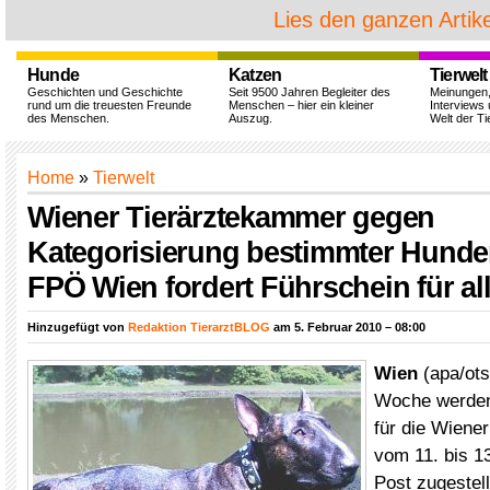
Lies den ganzen Artike
Hunde
Katzen
Tierwelt
Geschichten und Geschichte
Seit 9500 Jahren Begleiter des
Meinungen
rund um die treuesten Freunde
Menschen – hier ein kleiner
Interviews 
des Menschen.
Auszug.
Welt der Ti
Home
»
Tierwelt
Wiener Tierärztekammer gegen
Kategorisierung bestimmter Hunde
FPÖ Wien fordert Führschein für al
Hinzugefügt von
Redaktion TierarztBLOG
am 5. Februar 2010 – 08:00
Wien
(apa/ots)
Woche werden
für die Wiene
vom 11. bis 1
Post zugestell