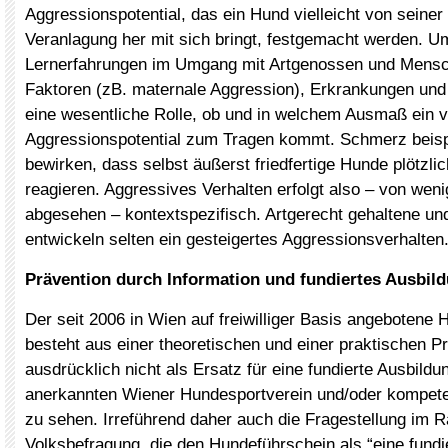
Aggressionspotential, das ein Hund vielleicht von seiner
Veranlagung her mit sich bringt, festgemacht werden. U
Lernerfahrungen im Umgang mit Artgenossen und Mensc
Faktoren (zB. maternale Aggression), Erkrankungen un
eine wesentliche Rolle, ob und in welchem Ausmaß ein 
Aggressionspotential zum Tragen kommt. Schmerz beis
bewirken, dass selbst äußerst friedfertige Hunde plötzli
reagieren. Aggressives Verhalten erfolgt also – von we
abgesehen – kontextspezifisch. Artgerecht gehaltene un
entwickeln selten ein gesteigertes Aggressionsverhalten
Prävention durch Information und fundiertes Ausbil
Der seit 2006 in Wien auf freiwilliger Basis angebotene
besteht aus einer theoretischen und einer praktischen Pr
ausdrücklich nicht als Ersatz für eine fundierte Ausbildu
anerkannten Wiener Hundesportverein und/oder kompete
zu sehen. Irreführend daher auch die Fragestellung im 
Volksbefragung, die den Hundeführschein als “eine fundi