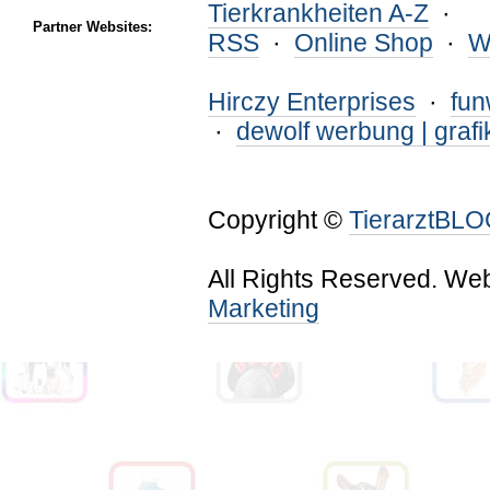
Tierkrankheiten A-Z
·
Partner Websites:
RSS
·
Online Shop
·
W
Hirczy Enterprises
·
fu
·
dewolf werbung | grafi
Copyright ©
TierarztBL
All Rights Reserved. We
Marketing