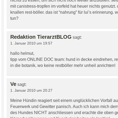
nichts zu essen, um sich nicht noch weiter anzufüllen. selb
mit canistress-tropfen im vorfeld hat heuer nichts genutzt
knallen rest-böller. das ist “nahrung” für lui’s erinnerung.
tun?
Redaktion TierarztBLOG
sagt:
1. Januar 2010 um 19:57
hallo helmut,
tipp vom ONLINE DOC team: hund in decke eindrehen, rei
in die botanik, wo keine restböller mehr unheil anrichten!
Ve
sagt:
1. Januar 2010 um 20:27
Meine Hündin reagiert seit einem unglücklichen Vorfall au
Feuerwerk und Gewitter panisch. Auch ich kann mich dem 
des Hundes NICHT anschliessen und erachte die oben 