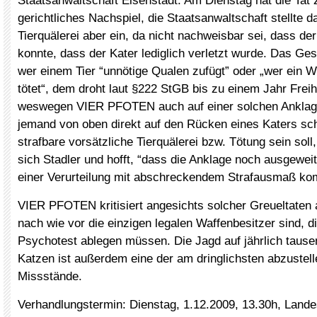
Staatsanwaltschaft Eisenstadt. Am Dienstag hat die Tat 
gerichtliches Nachspiel, die Staatsanwaltschaft stellte 
Tierquälerei aber ein, da nicht nachweisbar sei, dass de
konnte, dass der Kater lediglich verletzt wurde. Das Ge
wer einem Tier “unnötige Qualen zufügt” oder „wer ein Wir
tötet“, dem droht laut §222 StGB bis zu einem Jahr Freih
weswegen VIER PFOTEN auch auf einer solchen Anklag
jemand von oben direkt auf den Rücken eines Katers sch
strafbare vorsätzliche Tierquälerei bzw. Tötung sein soll
sich Stadler und hofft, “dass die Anklage noch ausgeweit
einer Verurteilung mit abschreckendem Strafausmaß ko
VIER PFOTEN kritisiert angesichts solcher Greueltaten
nach wie vor die einzigen legalen Waffenbesitzer sind, d
Psychotest ablegen müssen. Die Jagd auf jährlich taus
Katzen ist außerdem eine der am dringlichsten abzustell
Missstände.
Verhandlungstermin: Dienstag, 1.12.2009, 13.30h, Lande