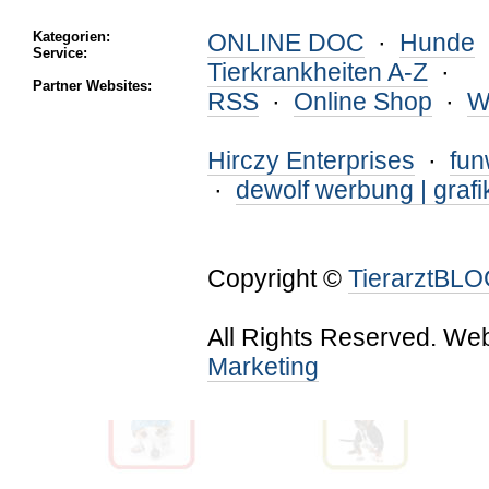
Kategorien:
ONLINE DOC
·
Hunde
Service:
Tierkrankheiten A-Z
·
Partner Websites:
RSS
·
Online Shop
·
W
Hirczy Enterprises
·
fu
·
dewolf werbung | grafi
Copyright ©
TierarztBL
All Rights Reserved. We
Marketing