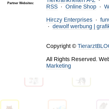
Tierkrankheiten A-Z
·
Partner Websites:
RSS
·
Online Shop
·
W
Hirczy Enterprises
·
fu
·
dewolf werbung | grafi
Copyright ©
TierarztBL
All Rights Reserved. We
Marketing