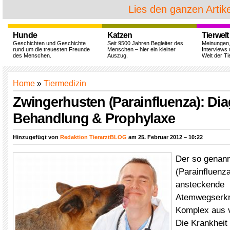
Lies den ganzen Artike
Hunde
Katzen
Tierwelt
Geschichten und Geschichte
Seit 9500 Jahren Begleiter des
Meinungen
rund um die treuesten Freunde
Menschen – hier ein kleiner
Interviews 
des Menschen.
Auszug.
Welt der Ti
Home
»
Tiermedizin
Zwingerhusten (Parainfluenza): Di
Behandlung & Prophylaxe
Hinzugefügt von
Redaktion TierarztBLOG
am 25. Februar 2012 – 10:22
Der so genan
(Parainfluenza
ansteckende
Atemwegserkr
Komplex aus 
Die Krankheit