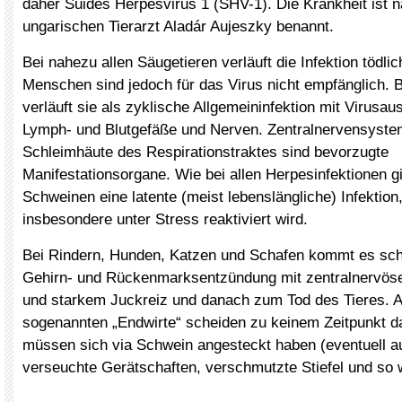
daher Suides Herpesvirus 1 (SHV-1). Die Krankheit ist 
ungarischen Tierarzt Aladár Aujeszky benannt.
Bei nahezu allen Säugetieren verläuft die Infektion tödli
Menschen sind jedoch für das Virus nicht empfänglich.
verläuft sie als zyklische Allgemeininfektion mit Virusau
Lymph- und Blutgefäße und Nerven. Zentralnervensyste
Schleimhäute des Respirationstraktes sind bevorzugte
Manifestationsorgane. Wie bei allen Herpesinfektionen g
Schweinen eine latente (meist lebenslängliche) Infektion
insbesondere unter Stress reaktiviert wird.
Bei Rindern, Hunden, Katzen und Schafen kommt es schn
Gehirn- und Rückenmarksentzündung mit zentralnervös
und starkem Juckreiz und danach zum Tod des Tieres. A
sogenannten „Endwirte“ scheiden zu keinem Zeitpunkt d
müssen sich via Schwein angesteckt haben (eventuell a
verseuchte Gerätschaften, verschmutzte Stiefel und so w