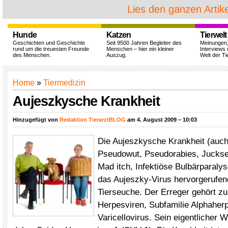
Lies den ganzen Artike
Hunde
Katzen
Tierwelt
Geschichten und Geschichte
Seit 9500 Jahren Begleiter des
Meinungen
rund um die treuesten Freunde
Menschen – hier ein kleiner
Interviews 
des Menschen.
Auszug.
Welt der Ti
Home
»
Tiermedizin
Aujeszkysche Krankheit
Hinzugefügt von
Redaktion TierarztBLOG
am 4. August 2009 – 10:03
Die Aujeszkysche Krankheit (auc
Pseudowut, Pseudorabies, Juckse
Mad itch, Infektiöse Bulbärparalys
das Aujeszky-Virus hervorgerufene
Tierseuche. Der Erreger gehört zu
Herpesviren, Subfamilie Alphaher
Varicellovirus. Sein eigentlicher 