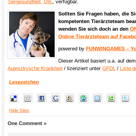
Tiergesundheit, OIE
, verfügbar.
Sollten Sie Fragen haben, die S
kompetenten Tierärzteteam bean
wenden Sie sich doch an den
ON
Online Tierärzteteam auf Faceb
powered by
FUNWINGAMES – You
Dieser Artikel basiert u.a. auf de
Aujeszkysche Krankheit
/ lizenziert unter
GFDL
/
Liste d
Lesezeichen
Hide Sites
One Comment »