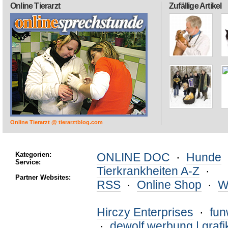
Online Tierarzt
Zufällige Artikel
Online Tierarzt @ tierarztblog.com
Kategorien:
ONLINE DOC
·
Hunde
Service:
Tierkrankheiten A-Z
·
Partner Websites:
RSS
·
Online Shop
·
W
Hirczy Enterprises
·
fu
·
dewolf werbung | grafi