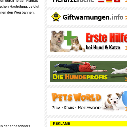
ten durch heißen Asphalt
chen Hautrötung, gefolgt
tionen den Weg bahnen.
REKLAME
ten daher besonders