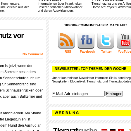
, Kommentare,
Informationen über Krankheiten
Tierschutz ist uns ein Anlie
und Berichte aus der
unserer tierischen Mitbewohner
Home of “Projekt Giftwarnka
ere.
und deren Auswirkungen.
100.000+ COMMUNITY-USER. MACH MIT!
utz vor
RSS
Facebook
Twitter
YouTub
No Comment
n ist jetzt, wenn der
NEWSLETTER: TOP THEMEN DER WOCHE
ch im Sommer besonders
chen Sonnenschutz auch um
Unser kostenloser Newsletter informiert Sie laufend bzgl
Neuigkeiten, Blogartikel, Tierschutz und Tierarztupdates
g für Sonnenbrand sind
ktem Schnauzenrücken oder
 aber auch Bullterrier und
W E R B U N G
er abschlecken. Am Strand
er Liegestühlen ist
n dem Hund den Ausflug an