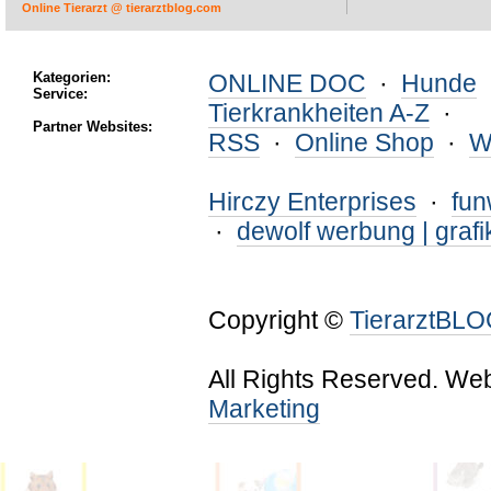
Online Tierarzt @ tierarztblog.com
Kategorien:
ONLINE DOC
·
Hunde
Service:
Tierkrankheiten A-Z
·
Partner Websites:
RSS
·
Online Shop
·
W
Hirczy Enterprises
·
fu
·
dewolf werbung | grafi
Copyright ©
TierarztBL
All Rights Reserved. We
Marketing