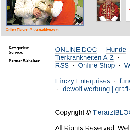
Online Tierarzt @ tierarztblog.com
Kategorien:
ONLINE DOC
·
Hunde
Service:
Tierkrankheiten A-Z
·
Partner Websites:
RSS
·
Online Shop
·
W
Hirczy Enterprises
·
fu
·
dewolf werbung | grafi
Copyright ©
TierarztBL
All Rights Reserved. We