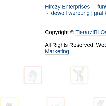
Hirczy Enterprises
·
fu
·
dewolf werbung | grafi
Copyright ©
TierarztBL
All Rights Reserved. We
Marketing