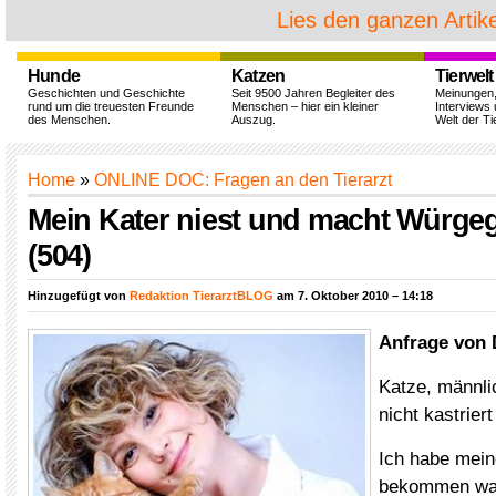
Lies den ganzen Artike
Hunde
Katzen
Tierwelt
Geschichten und Geschichte
Seit 9500 Jahren Begleiter des
Meinungen
rund um die treuesten Freunde
Menschen – hier ein kleiner
Interviews 
des Menschen.
Auszug.
Welt der Ti
Home
»
ONLINE DOC: Fragen an den Tierarzt
Mein Kater niest und macht Würge
(504)
Hinzugefügt von
Redaktion TierarztBLOG
am 7. Oktober 2010 – 14:18
Anfrage von 
Katze, männli
nicht kastriert
Ich habe mein
bekommen wa