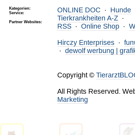
Kategorien:
ONLINE DOC
·
Hunde
Service:
Tierkrankheiten A-Z
·
Partner Websites:
RSS
·
Online Shop
·
W
Hirczy Enterprises
·
fu
·
dewolf werbung | grafi
Copyright ©
TierarztBL
All Rights Reserved. We
Marketing