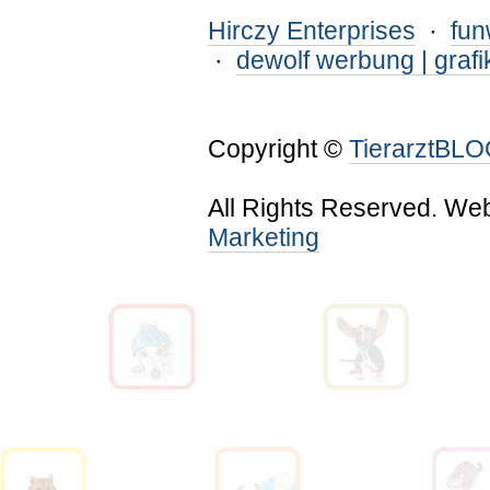
Hirczy Enterprises
·
fu
·
dewolf werbung | grafi
Copyright ©
TierarztBL
All Rights Reserved. We
Marketing