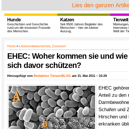
Lies den ganzen Artike
Hunde
Katzen
Tierwelt
Geschichten und Geschichte
Seit 9500 Jahren Begleiter des
Meinungen
rund um die treuesten Freunde
Menschen – hier ein kleiner
Interviews 
des Menschen.
Auszug.
Welt der Ti
Home
»
Lebensmittelsicherheit
,
Zoonosen
EHEC: Woher kommen sie und wie
sich davor schützen?
Hinzugefügt von
Redaktion TierarztBLOG
am 31. Mai 2011 – 10:29
EHEC gehören
Anteil zu den
Darmbewohner
Schafen und Z
Hirschen und 
erkranken übl