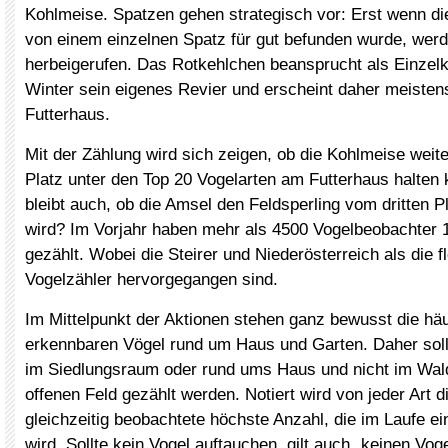
Kohlmeise. Spatzen gehen strategisch vor: Erst wenn d
von einem einzelnen Spatz für gut befunden wurde, wer
herbeigerufen. Das Rotkehlchen beansprucht als Einzel
Winter sein eigenes Revier und erscheint daher meisten
Futterhaus.
Mit der Zählung wird sich zeigen, ob die Kohlmeise weite
Platz unter den Top 20 Vogelarten am Futterhaus halten
bleibt auch, ob die Amsel den Feldsperling vom dritten P
wird? Im Vorjahr haben mehr als 4500 Vogelbeobachter 
gezählt. Wobei die Steirer und Niederösterreich als die f
Vogelzähler hervorgegangen sind.
Im Mittelpunkt der Aktionen stehen ganz bewusst die häu
erkennbaren Vögel rund um Haus und Garten. Daher soll
im Siedlungsraum oder rund ums Haus und nicht im Wal
offenen Feld gezählt werden. Notiert wird von jeder Art d
gleichzeitig beobachtete höchste Anzahl, die im Laufe ei
wird. Sollte kein Vogel auftauchen, gilt auch „keinen Vog