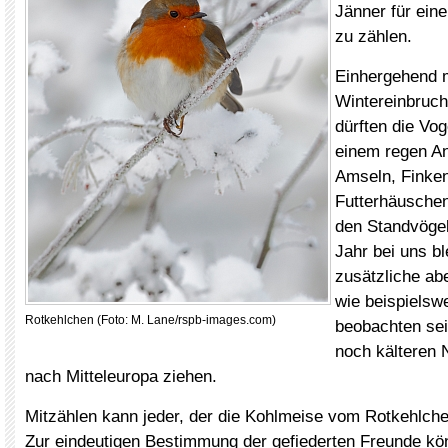
Jänner für ein
zu zählen.
Einhergehend 
Wintereinbruch
dürften die Vog
einem regen A
Amseln, Finke
Futterhäusche
den Standvögel
Jahr bei uns b
zusätzliche ab
wie beispielsw
Rotkehlchen (Foto: M. Lane/rspb-images.com)
beobachten sei
noch kälteren 
nach Mitteleuropa ziehen.
Mitzählen kann jeder, der die Kohlmeise vom Rotkehlche
Zur eindeutigen Bestimmung der gefiederten Freunde kö