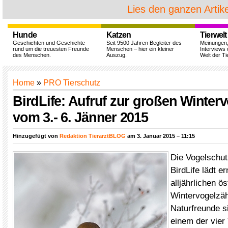
Lies den ganzen Artike
Hunde
Katzen
Tierwelt
Geschichten und Geschichte
Seit 9500 Jahren Begleiter des
Meinungen
rund um die treuesten Freunde
Menschen – hier ein kleiner
Interviews 
des Menschen.
Auszug.
Welt der Ti
Home
»
PRO Tierschutz
BirdLife: Aufruf zur großen Winter
vom 3.- 6. Jänner 2015
Hinzugefügt von
Redaktion TierarztBLOG
am 3. Januar 2015 – 11:15
Die Vogelschut
BirdLife lädt e
alljährlichen ö
Wintervogelzäh
Naturfreunde s
einem der vier