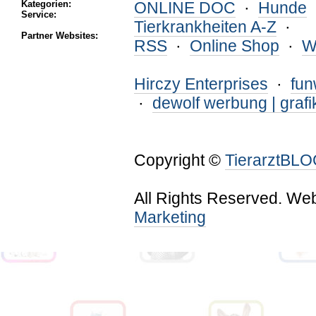
Kategorien:
ONLINE DOC
·
Hunde
Service:
Tierkrankheiten A-Z
·
Partner Websites:
RSS
·
Online Shop
·
W
Hirczy Enterprises
·
fu
·
dewolf werbung | grafi
Copyright ©
TierarztBL
All Rights Reserved. We
Marketing