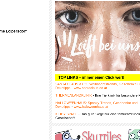
rme Loipersdorf
TOP LINKS – immer einen Click wert!
SANTA CLAUS & CO: Weihnachtstrends, Geschenke u
Dekotipps
-
www.santaclaus.co.at
THERMENLANDKLINIK
- Ihre Tierklinik für besondere F
HALLOWEENHAUS: Spooky Trends, Geschenke und
Dekotipps
-
www.halloweenhaus.at
KIDDY SPACE
- Das gute Siegel für eine familienfreundl
Gesellschafft.