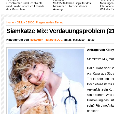
Geschichten und Geschichte
Seit 9500 Jahren Begleiter des
Meinungen
rund um die treuesten Freunde
Menschen – hier ein kleiner
Interviews 
des Menschen.
Auszug.
Welt der Ti
Home
»
ONLINE DOC: Fragen an den Tierarzt
Siamkatze Mix: Verdauungsproblem (21
Hinzugefügt von
Redaktion TierarztBLOG
am 25. Mai 2010 – 11:39
Anfrage von Kid
Siamkatze Mix, männ
Hallo! Habe vor 3
o.a. Kater aus Sü
Tier ist sehr lieb u
Doch etwas ist mir a
Ankunft ist sein Ko
stinkt extrem. Was i
Umstellung des Fut
sein? Für eine Antw
dankbar.