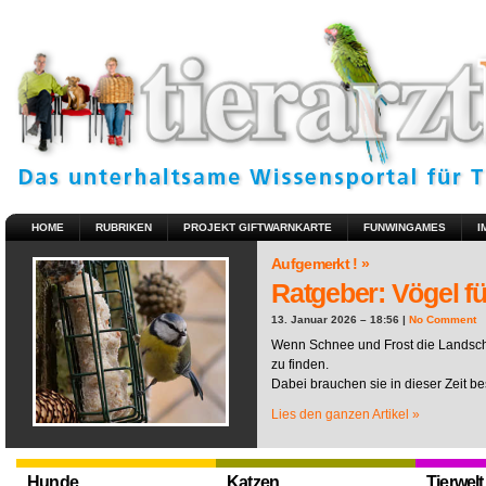
HOME
RUBRIKEN
PROJEKT GIFTWARNKARTE
FUNWINGAMES
I
Aufgemerkt ! »
Ratgeber: Vögel fü
13. Januar 2026 – 18:56 |
No Comment
Wenn Schnee und Frost die Landscha
zu finden.
Dabei brauchen sie in dieser Zeit be
Lies den ganzen Artikel »
Hunde
Katzen
Tierwelt