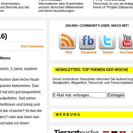
, Kommentare,
Informationen über Krankheiten
Tierschutz ist uns ein Anlie
und Berichte aus der
unserer tierischen Mitbewohner
Home of “Projekt Giftwarnka
ere.
und deren Auswirkungen.
100.000+ COMMUNITY-USER. MACH MIT!
6)
One Comment
RSS
Facebook
Twitter
YouTub
dyMama
lich, 3 Jahre, kastriert
NEWSLETTER: TOP THEMEN DER WOCHE
Unser kostenloser Newsletter informiert Sie laufend bzgl
 Wochen über Arche Noah
Neuigkeiten, Blogartikel, Tierschutz und Tierarztupdates
dspanien bekommen. Das
nd hat sich gut eingewöhnt.
ufgefallen. Seit seiner
t hellbraun und breiig und
st die Ursache? Ist das die
W E R B U N G
ters? oder was kann das
ort wäre ich ihnen