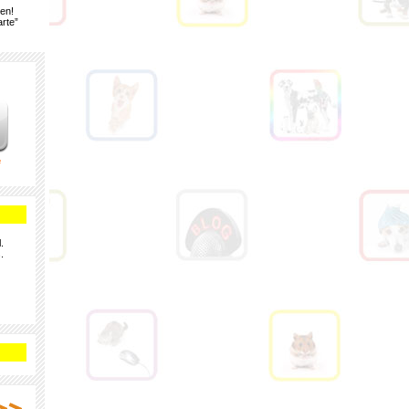
gen!
rte”
e
.
.