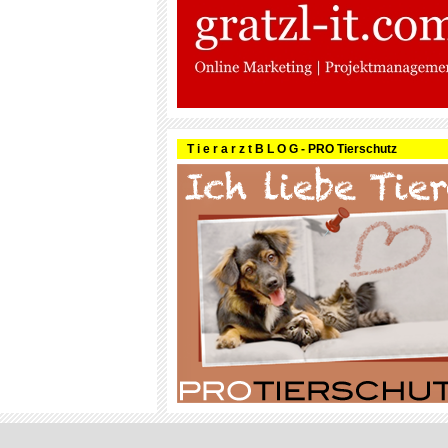
T i e r a r z t B L O G - PRO Tierschutz