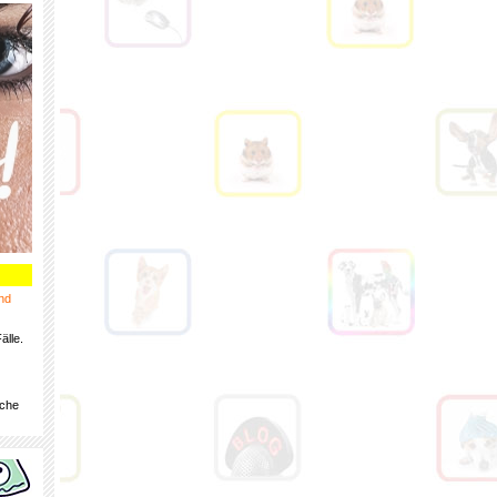
nd
älle.
iche