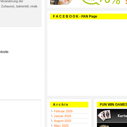
e Veränderung der
uhause), bakteriell, virale
F A C E B O O K - FAN Page
bsite.
A r c h i v
FUN WIN GAME
Februar 2026
Januar 2026
August 2025
März 2025