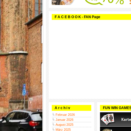
F A C E B O O K - FAN Page
A r c h i v
FUN WIN GAME
Februar 2026
Januar 2026
August 2025
März 2025