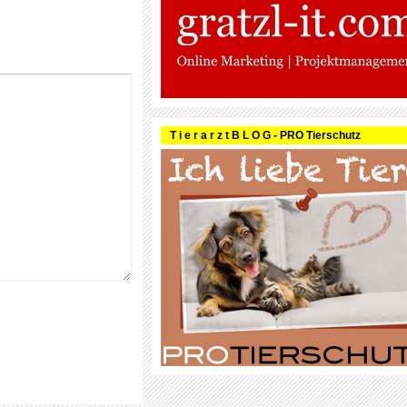
T i e r a r z t B L O G - PRO Tierschutz