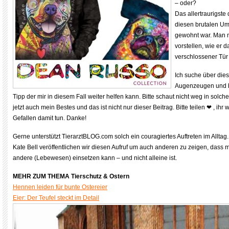
– oder?
Das allertraurigste
diesen brutalen U
gewohnt war. Man m
vorstellen, wie er 
verschlossener Tür
Ich suche über di
Augenzeugen und b
Tipp der mir in diesem Fall weiter helfen kann. Bitte schaut nicht weg in solch
jetzt auch mein Bestes und das ist nicht nur dieser Beitrag. Bitte teilen ❤ , ihr
Gefallen damit tun. Danke!
Gerne unterstützt TierarztBLOG.com solch ein couragiertes Auftreten im Allta
Kate Bell veröffentlichen wir diesen Aufruf um auch anderen zu zeigen, dass ma
andere (Lebewesen) einsetzen kann – und nicht alleine ist.
MEHR ZUM THEMA Tierschutz & Ostern
Hennen leiden für bunte Ostereier
Eier: Der Teufel steckt im Detail