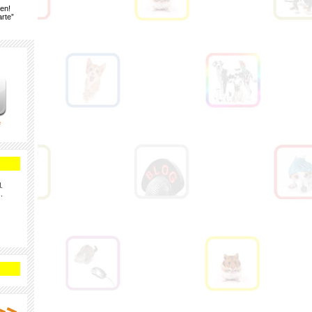
gen!
rte”
e
.
.