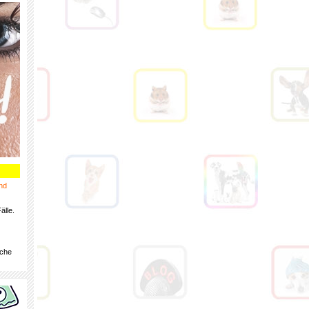
nd
älle.
iche