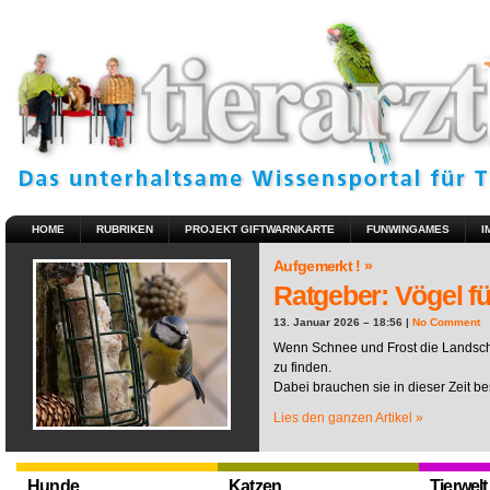
HOME
RUBRIKEN
PROJEKT GIFTWARNKARTE
FUNWINGAMES
I
Aufgemerkt ! »
Ratgeber: Vögel fü
13. Januar 2026 – 18:56 |
No Comment
Wenn Schnee und Frost die Landscha
zu finden.
Dabei brauchen sie in dieser Zeit be
Lies den ganzen Artikel »
Hunde
Katzen
Tierwelt