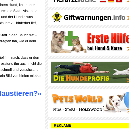
 einem Hund, kniehoher
rch die Stadt. Als er die
e und der Hund etwas
al brav – hinterher lief,
raft in den Bauch trat –
fragten ihn, wie er dem
ief ihm nach, dass er den
essierte ihn auch nicht die
hr schnell und verschwand
ein Bild von hinten mit dem
Haustieren?«
REKLAME