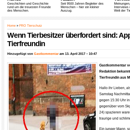
Geschichten und Geschichte
Seit 9500 Jahren Begleiter des
Meinungen
rund um die treuesten Freunde
Menschen – hier ein kleiner
Interviews 
des Menschen.
Auszug.
Welt der Ti
Home
»
PRO Tierschutz
Wenn Tierbesitzer überfordert sind: App
Tierfreundin
Hinzugefügt von
Gastkommentar
am 13. April 2017 – 10:47
Gastkommentar vo
Redaktion bekannt
Tierfreundin aus 
Hallo ihr Lieben, a
Samstag Nachmitta
gegen 15:30 Uhr in 
gegenüber vom Sky
24) spazieren ware
traurige und schli
Ein junger Mann, 