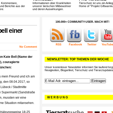
, Kommentare,
Informationen über Krankheiten
Tierschutz ist uns ein Anlie
und Berichte aus der
unserer tierischen Mitbewohner
Home of “Projekt Giftwarnka
ere.
und deren Auswirkungen.
100.000+ COMMUNITY-USER. MACH MIT!
ell einer
RSS
Facebook
Twitter
YouTub
No Comment
n Kate Bell (Name der
NEWSLETTER: TOP THEMEN DER WOCHE
), couragierte
München:
Unser kostenloser Newsletter informiert Sie laufend bzgl
Neuigkeiten, Blogartikel, Tierschutz und Tierarztupdates
ls mein Freund und ich am
g, den 08.04.2017, so
Lübeck / Stadtmitte
 Supermarkt (Sandstraße
W E R B U N G
n, mussten wir eine
mme Situation mitansehen.
schätzungsweise 18-25