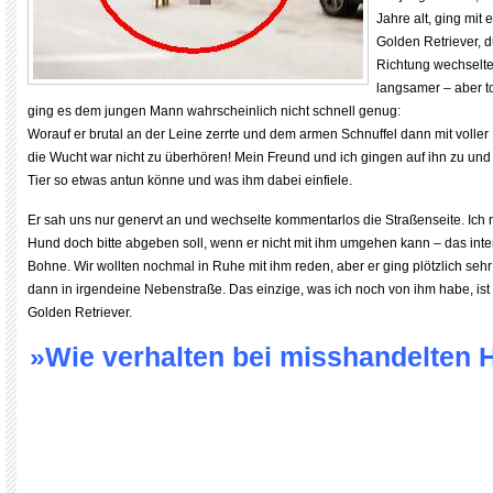
Jahre alt, ging mit
Golden Retriever, du
Richtung wechselt
langsamer – aber tot
ging es dem jungen Mann wahrscheinlich nicht schnell genug:
Worauf er brutal an der Leine zerrte und dem armen Schnuffel dann mit voller K
die Wucht war nicht zu überhören! Mein Freund und ich gingen auf ihn zu und 
Tier so etwas antun könne und was ihm dabei einfiele.
Er sah uns nur genervt an und wechselte kommentarlos die Straßenseite. Ich r
Hund doch bitte abgeben soll, wenn er nicht mit ihm umgehen kann – das inter
Bohne. Wir wollten nochmal in Ruhe mit ihm reden, aber er ging plötzlich se
dann in irgendeine Nebenstraße. Das einzige, was ich noch von ihm habe, ist 
Golden Retriever.
»Wie verhalten bei misshandelten 