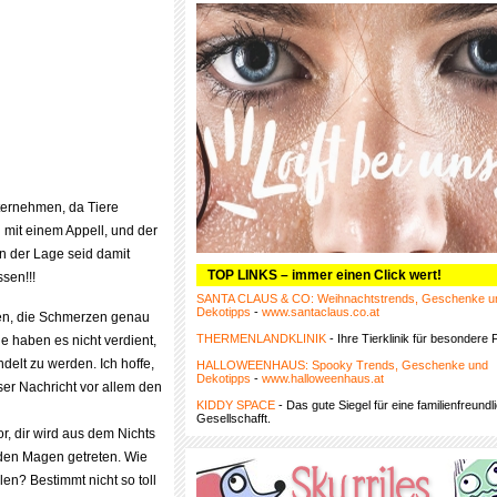
nternehmen, da Tiere
 mit einem Appell, und der
 in der Lage seid damit
TOP LINKS – immer einen Click wert!
sen!!!
SANTA CLAUS & CO: Weihnachtstrends, Geschenke u
Dekotipps
-
www.santaclaus.co.at
n, die Schmerzen genau
THERMENLANDKLINIK
- Ihre Tierklinik für besondere F
ie haben es nicht verdient,
elt zu werden. Ich hoffe,
HALLOWEENHAUS: Spooky Trends, Geschenke und
Dekotipps
-
www.halloweenhaus.at
eser Nachricht vor allem den
KIDDY SPACE
- Das gute Siegel für eine familienfreundl
Gesellschafft.
or, dir wird aus dem Nichts
 den Magen getreten. Wie
len? Bestimmt nicht so toll