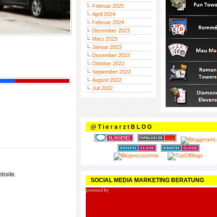
Februar 2025
April 2024
Februar 2024
Dezember 2023
März 2023
Januar 2023
Dezember 2022
Oktober 2022
September 2022
August 2022
Juli 2022
@ T i e r a r z t B L O G
bsite.
SOCIAL MEDIA MARKETING BERATUNG