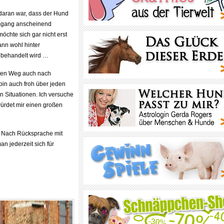
 daran war, dass der Hund
mgang anscheinend
öchte sich gar nicht erst
dann wohl hinter
 behandelt wird …
esen Weg auch nach
in auch froh über jeden
en Situationen. Ich versuche
 würdet mir einen großen
g. Nach Rücksprache mit
n jederzeit sich für