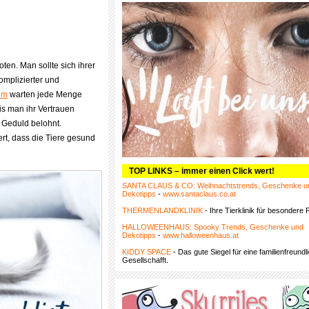
en. Man sollte sich ihrer
omplizierter und
im
warten jede Menge
is man ihr Vertrauen
 Geduld belohnt.
rt, dass die Tiere gesund
TOP LINKS – immer einen Click wert!
SANTA CLAUS & CO: Weihnachtstrends, Geschenke u
Dekotipps
-
www.santaclaus.co.at
THERMENLANDKLINIK
- Ihre Tierklinik für besondere F
HALLOWEENHAUS: Spooky Trends, Geschenke und
Dekotipps
-
www.halloweenhaus.at
KIDDY SPACE
- Das gute Siegel für eine familienfreundl
Gesellschafft.