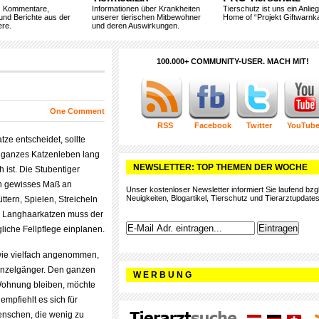
, Kommentare,
Informationen über Krankheiten
Tierschutz ist uns ein Anlie
und Berichte aus der
unserer tierischen Mitbewohner
Home of “Projekt Giftwarnka
ere.
und deren Auswirkungen.
100.000+ COMMUNITY-USER. MACH MIT!
One Comment
RSS
Facebook
Twitter
YouTub
tze entscheidet, sollte
n ganzes Katzenleben lang
NEWSLETTER: TOP THEMEN DER WOCHE
ch ist. Die Stubentiger
ein gewisses Maß an
Unser kostenloser Newsletter informiert Sie laufend bzgl
Neuigkeiten, Blogartikel, Tierschutz und Tierarztupdates
tern, Spielen, Streicheln
 Langhaarkatzen muss der
gliche Fellpflege einplanen.
 wie vielfach angenommen,
nzelgänger. Den ganzen
W E R B U N G
 Wohnung bleiben, möchte
empfiehlt es sich für
enschen, die wenig zu