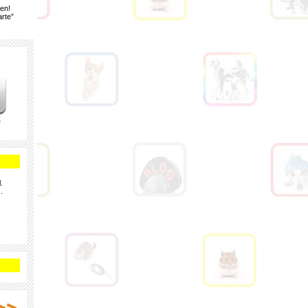
gen!
rte”
e
.
.