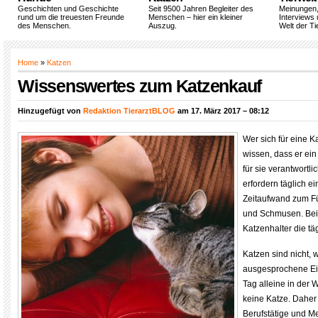
Geschichten und Geschichte
Seit 9500 Jahren Begleiter des
Meinungen
rund um die treuesten Freunde
Menschen – hier ein kleiner
Interviews 
des Menschen.
Auszug.
Welt der Ti
Home
»
Katzen
Wissenswertes zum Katzenkauf
Hinzugefügt von
Redaktion TierarztBLOG
am 17. März 2017 – 08:12
Wer sich für eine Ka
wissen, dass er ei
für sie verantwortli
erfordern täglich 
Zeitaufwand zum Füt
und Schmusen. Bei
Katzenhalter die tä
Katzen sind nicht,
ausgesprochene Ei
Tag alleine in der
keine Katze. Daher 
Berufstätige und M