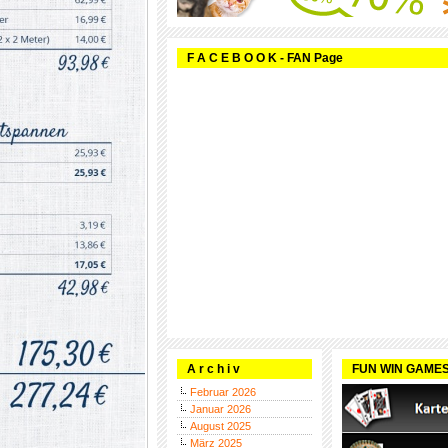
F A C E B O O K - FAN Page
A r c h i v
FUN WIN GAME
Februar 2026
Januar 2026
August 2025
März 2025