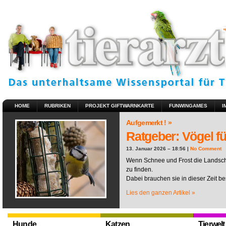
HOME
RUBRIKEN
PROJEKT GIFTWARNKARTE
FUNWINGAMES
I
Aufgemerkt ! »
Ratgeber: Vögel fü
13. Januar 2026 – 18:56 |
No Comment
Wenn Schnee und Frost die Landscha
zu finden.
Dabei brauchen sie in dieser Zeit be
Lies den ganzen Artikel »
Hunde
Katzen
Tierwelt