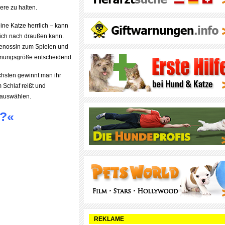
ere zu halten.
 eine Katze herrlich – kann
lich nach draußen kann.
tgenossin zum Spielen und
hnungsgröße entscheidend.
chsten gewinnt man ihr
 Schlaf reißt und
t auswählen.
t?«
REKLAME