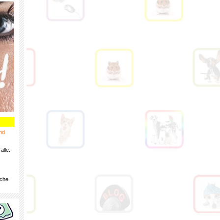
nd
älle.
iche