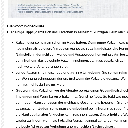
Die Wohlfühlcheckliste
Hier einige Tipps, damit sich das Kätzchen in seinem zukünftigen Heim auch wi
Katzenfutter sollte man schon im Haus haben. Denn junge Katzen wach
Tag mehrmals gefüttert. Am besten eignet sich das handelsübliche Fertigf
Nährstoffe in der richtigen Menge und Ausgewogenheit enthält. Am best
dem Tierheim das gewohnte Futter mitnehmen, damit es zusätzlich zur
noch weitere Veränderungen gibt.
Junge Katzen sind meist neugierig auf ihre Umgebung. Sie sollten ruhi
der Wohnung schnuppern dürfen. Erst wenn die Katze die gesamte Wohn
heimisch fühlt, darf sie ins Freie.
Gut, wenn das Kätzchen vor der Abgabe bereits einen Gesundheitschec
Impfungen und Wurmkuren erhalten hat. Sonst heißt es: So bald wie mögli
den neuen Hausgenossen der wichtigste Gesundheits-Experte – Grund ge
auszusuchen. Zudem sollte man sie unbedingt beim Tierarzt „chippen“ la
die Haut gepflanzten Mikrochip kennzeichnen lassen. Das erhöht die Wah
wieder zu finden, wenn sie trotz aller Vorsicht einmal abhandenkommen so
die beste Adresse zur Verhütung unerwünschten Nachwuchses.