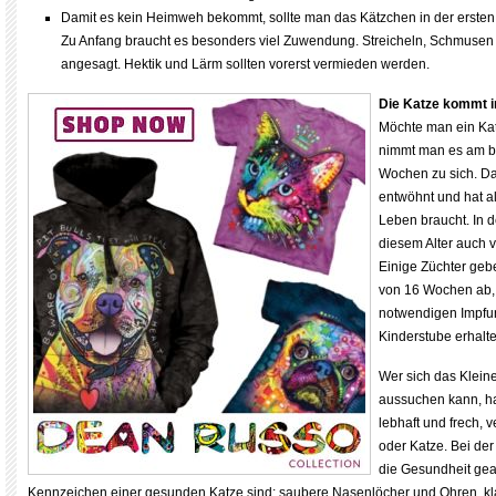
Damit es kein Heimweh bekommt, sollte man das Kätzchen in der ersten Z
Zu Anfang braucht es besonders viel Zuwendung. Streicheln, Schmusen
angesagt. Hektik und Lärm sollten vorerst vermieden werden.
Die Katze kommt 
Möchte man ein Ka
nimmt man es am be
Wochen zu sich. Dan
entwöhnt und hat al
Leben braucht. In d
diesem Alter auch 
Einige Züchter gebe
von 16 Wochen ab, 
notwendigen Impfu
Kinderstube erhalte
Wer sich das Klein
aussuchen kann, h
lebhaft und frech, 
oder Katze. Bei der
die Gesundheit gea
Kennzeichen einer gesunden Katze sind: saubere Nasenlöcher und Ohren, kl