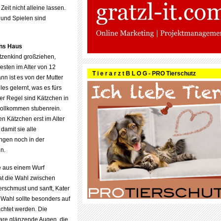
eit nicht alleine lassen.
 und Spielen sind
ins Haus
tzenkind großziehen,
sten im Alter von 12
T i e r a r z t B L O G - PRO Tierschutz
n ist es von der Mutter
les gelernt, was es fürs
er Regel sind Kätzchen in
vollkommen stubenrein.
n Kätzchen erst im Alter
damit sie alle
ngen noch in der
n.
e aus einem Wurf
at die Wahl zwischen
verschmust und sanft, Kater
 Wahl sollte besonders auf
chtet werden. Die
are glänzende Augen, die