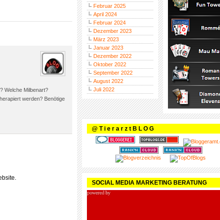
Februar 2025
April 2024
Februar 2024
Dezember 2023
März 2023
Januar 2023
Dezember 2022
Oktober 2022
September 2022
August 2022
Juli 2022
g? Welche Milbenart?
therapiert werden? Benötige
@ T i e r a r z t B L O G
bsite.
SOCIAL MEDIA MARKETING BERATUNG