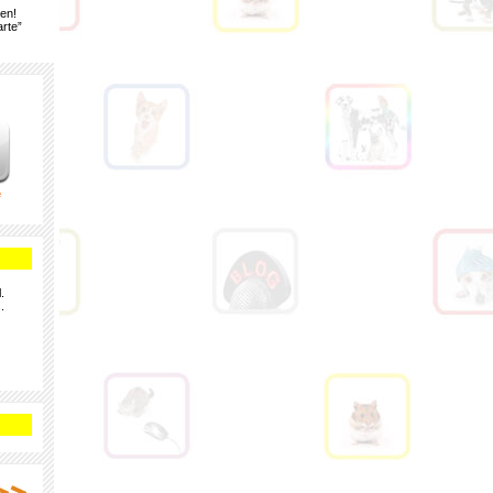
gen!
rte”
e
.
.