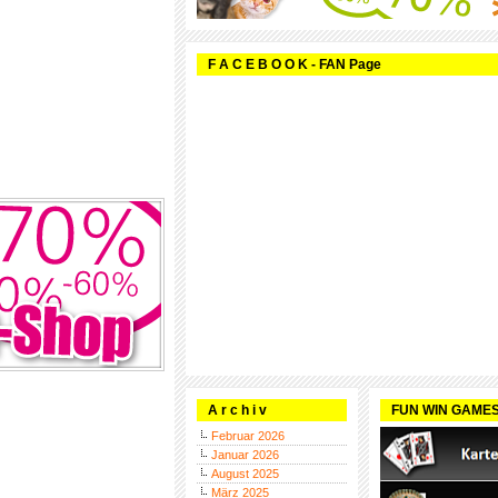
F A C E B O O K - FAN Page
A r c h i v
FUN WIN GAME
Februar 2026
Januar 2026
August 2025
März 2025