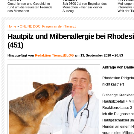
Geschichten und Geschichte
Seit 9500 Jahren Begleiter des
Meinungen
rund um die treuesten Freunde
Menschen – hier ein kleiner
Interviews 
des Menschen.
Auszug.
Welt der Ti
Home
»
ONLINE DOC: Fragen an den Tierarzt
Hautpilz und Milbenallergie bei Rhode
(451)
Hinzugefügt von
Redaktion TierarztBLOG
am 13. September 2010 – 20:53
Anfrage von Danie
Rhodesian Ridgebac
nicht kastriert
Bisherige Krankheit
Hautpilzbefall + Mi
Reaktionsklasse 3 
ich die Diagnose na
Hautgeschabsel un
Hündin an einem Ha
voraus eine MilbenA