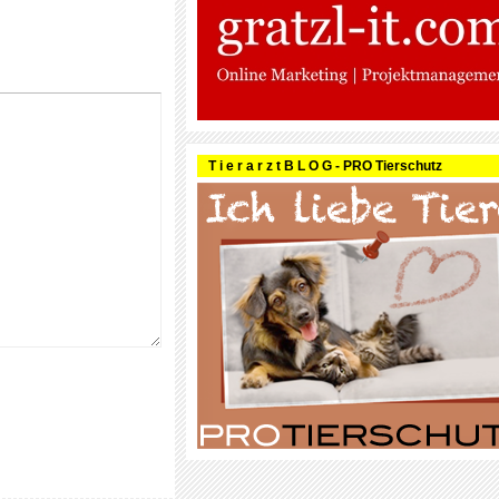
T i e r a r z t B L O G - PRO Tierschutz