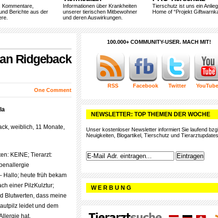
, Kommentare,
Informationen über Krankheiten
Tierschutz ist uns ein Anlie
und Berichte aus der
unserer tierischen Mitbewohner
Home of “Projekt Giftwarnka
ere.
und deren Auswirkungen.
100.000+ COMMUNITY-USER. MACH MIT!
sian Ridgeback
RSS
Facebook
Twitter
YouTub
One Comment
la
NEWSLETTER: TOP THEMEN DER WOCHE
k, weiblich, 11 Monate,
Unser kostenloser Newsletter informiert Sie laufend bzgl
Neuigkeiten, Blogartikel, Tierschutz und Tierarztupdates
en: KEINE; Tierarzt:
lbenallergie
– Hallo; heute früh bekam
ch einer PilzKulztur;
W E R B U N G
d Blutwerten, dass meine
utpilz leidet und dem
llergie hat.