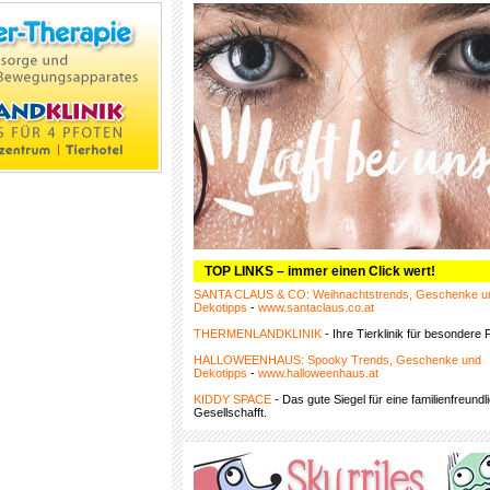
TOP LINKS – immer einen Click wert!
SANTA CLAUS & CO: Weihnachtstrends, Geschenke u
Dekotipps
-
www.santaclaus.co.at
THERMENLANDKLINIK
- Ihre Tierklinik für besondere F
HALLOWEENHAUS: Spooky Trends, Geschenke und
Dekotipps
-
www.halloweenhaus.at
KIDDY SPACE
- Das gute Siegel für eine familienfreundl
Gesellschafft.