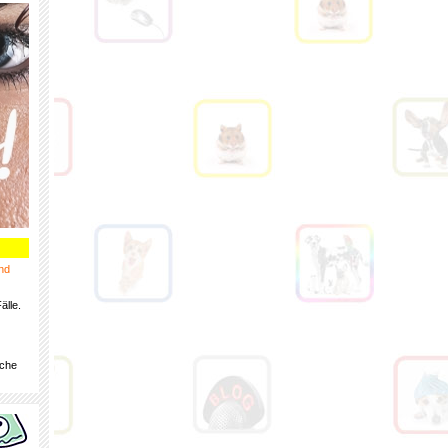
nd
älle.
iche