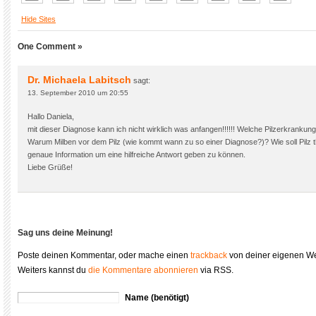
Hide Sites
One Comment »
Dr. Michaela Labitsch
sagt:
13. September 2010 um 20:55
Hallo Daniela,
mit dieser Diagnose kann ich nicht wirklich was anfangen!!!!!! Welche Pilzerkrankun
Warum Milben vor dem Pilz (wie kommt wann zu so einer Diagnose?)? Wie soll Pilz 
genaue Information um eine hilfreiche Antwort geben zu können.
Liebe Grüße!
Sag uns deine Meinung!
Poste deinen Kommentar, oder mache einen
trackback
von deiner eigenen We
Weiters kannst du
die Kommentare abonnieren
via RSS.
Name (benötigt)