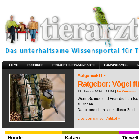
HOME
RUBRIKEN
PROJEKT GIFTWARNKARTE
FUNWINGAMES
I
Aufgemerkt ! »
Ratgeber: Vögel fü
13. Januar 2026 – 18:56 |
No Comment
Wenn Schnee und Frost die Landscha
zu finden.
Dabei brauchen sie in dieser Zeit be
Lies den ganzen Artikel »
Hunde
Katzen
Tierwelt