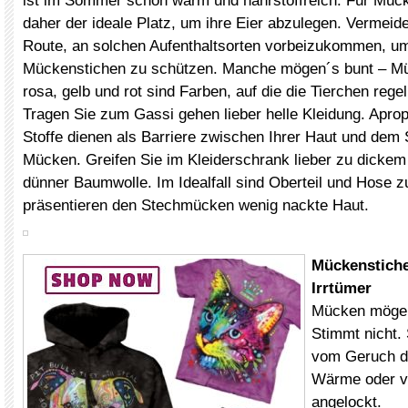
ist im Sommer schön warm und nährstoffreich. Für Müc
daher der ideale Platz, um ihre Eier abzulegen. Vermeide
Route, an solchen Aufenthaltsorten vorbeizukommen, um
Mückenstichen zu schützen. Manche mögen´s bunt – M
rosa, gelb und rot sind Farben, auf die die Tierchen regel
Tragen Sie zum Gassi gehen lieber helle Kleidung. Apro
Stoffe dienen als Barriere zwischen Ihrer Haut und dem
Mücken. Greifen Sie im Kleiderschrank lieber zu dickem
dünner Baumwolle. Im Idealfall sind Oberteil und Hose 
präsentieren den Stechmücken wenig nackte Haut.
Mückenstiche
Irrtümer
Mücken mögen
Stimmt nicht. 
vom Geruch d
Wärme oder vo
angelockt.