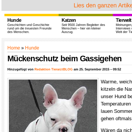
Lies den ganzen Artike
Hunde
Katzen
Tierwelt
Geschichten und Geschichte
Seit 9500 Jahren Begleiter des
Meinungen
rund um die treuesten Freunde
Menschen – hier ein kleiner
Interviews 
des Menschen.
Auszug.
Welt der Ti
Home
»
Hunde
Mückenschutz beim Gassigehen
Hinzugefügt von
Redaktion TierarztBLOG
am 25. September 2015 – 09:52
Warme, weich
kitzeln die N
unser Hund b
Temperaturen 
lauen Sommer
gehen oftmals
Wären da nicht