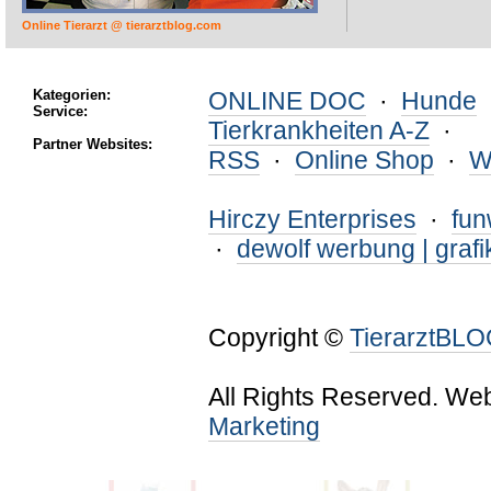
Online Tierarzt @ tierarztblog.com
Kategorien:
ONLINE DOC
·
Hunde
Service:
Tierkrankheiten A-Z
·
Partner Websites:
RSS
·
Online Shop
·
W
Hirczy Enterprises
·
fu
·
dewolf werbung | grafi
Copyright ©
TierarztBL
All Rights Reserved. We
Marketing