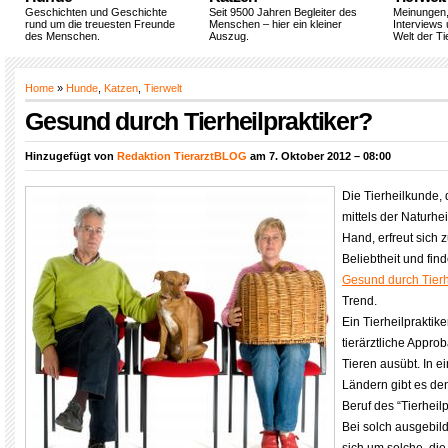
Geschichten und Geschichte
Seit 9500 Jahren Begleiter des
Meinungen
rund um die treuesten Freunde
Menschen – hier ein kleiner
Interviews 
des Menschen.
Auszug.
Welt der Ti
Home
»
Hunde
,
Katzen
,
Tierwelt
Gesund durch Tierheilpraktiker?
Hinzugefügt von
Redaktion TierarztBLOG
am 7. Oktober 2012 – 08:00
Die Tierheilkunde,
mittels der Naturhei
Hand, erfreut sich
Beliebtheit und fi
Gesund durch Tierh
Trend.
Ein Tierheilpraktike
tierärztliche Appr
Tieren ausübt. In 
Ländern gibt es de
Beruf des “Tierheilp
Bei solch ausgebil