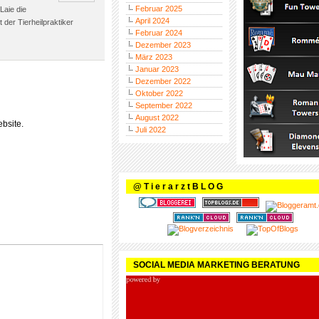
Februar 2025
Laie die
April 2024
t der Tierheilpraktiker
Februar 2024
Dezember 2023
März 2023
Januar 2023
Dezember 2022
Oktober 2022
September 2022
August 2022
bsite.
Juli 2022
@ T i e r a r z t B L O G
SOCIAL MEDIA MARKETING BERATUNG