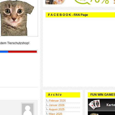
F A C E B O O K - FAN Page
 dem Tierschutzshop!
A r c h i v
FUN WIN GAME
Februar 2026
Januar 2026
August 2025
März 2025