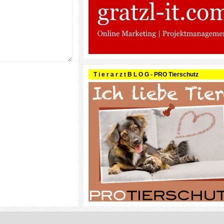
T i e r a r z t B L O G - PRO Tierschutz