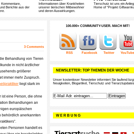
, Kommentare,
Informationen über Krankheiten
Tierschutz ist uns ein Anlie
und Berichte aus der
unserer tierischen Mitbewohner
Home of “Projekt Giftwarnka
ere.
und deren Auswirkungen.
100.000+ COMMUNITY-USER. MACH MIT!
3 Comments
RSS
Facebook
Twitter
YouTub
 die Behandlung von Tieren
lkunde in nicht ärztlicher
NEWSLETTER: TOP THEMEN DER WOCHE
 zusehends größerer
ndet immer mehr Zuspruch.
Unser kostenloser Newsletter informiert Sie laufend bzgl
Neuigkeiten, Blogartikel, Tierschutz und Tierarztupdates
eilpraktiker
liegt stark im
r ist eine Person, die ohne
obation Behandlungen an
einigen europäischen
n behördlich anerkannten
W E R B U N G
raktikers”.
deten Personen handelt es