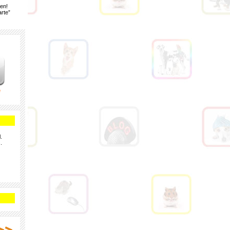
gen!
rte”
e
.
.