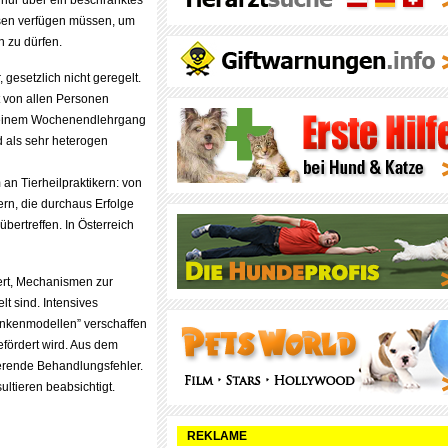
 nur über ein beschränktes
sen verfügen müssen, um
n zu dürfen.
 gesetzlich nicht geregelt.
it von allen Personen
uf einem Wochenendlehrgang
d als sehr heterogen
 an Tierheilpraktikern: von
rn, die durchaus Erfolge
bertreffen. In Österreich
iert, Mechanismen zur
t sind. Intensives
ankenmodellen” verschaffen
fördert wird. Aus dem
erende Behandlungsfehler.
ltieren beabsichtigt.
REKLAME