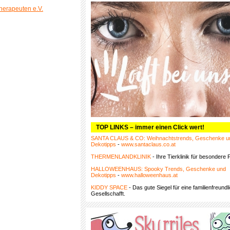
therapeuten e.V.
TOP LINKS – immer einen Click wert!
SANTA CLAUS & CO: Weihnachtstrends, Geschenke u
Dekotipps
-
www.santaclaus.co.at
THERMENLANDKLINIK
- Ihre Tierklinik für besondere F
HALLOWEENHAUS: Spooky Trends, Geschenke und
Dekotipps
-
www.halloweenhaus.at
KIDDY SPACE
- Das gute Siegel für eine familienfreundl
Gesellschafft.