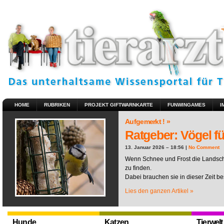
HOME
RUBRIKEN
PROJEKT GIFTWARNKARTE
FUNWINGAMES
I
Aufgemerkt ! »
Ratgeber: Vögel fü
13. Januar 2026 – 18:56 |
No Comment
Wenn Schnee und Frost die Landscha
zu finden.
Dabei brauchen sie in dieser Zeit be
Lies den ganzen Artikel »
Hunde
Katzen
Tierwelt