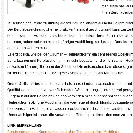
sich um solche, die
medizinisches Wis
ihren Beruf ausübe
In Deutschland ist die Ausübung dieses Berufes, anders als beim Heilpraktiker,
Die Berufsbezeichnung „Tierheilpraktiker“ ist nicht geschützt und kann zur Ze
geführt werden. Es stehen also heute Tierheilpraktiker, deren Kenntnisse a
beruhen, neben solchen mit mehrjähriger Ausbildung, so dass der Berufsstan
angesehen werden muss.
Es ergibt sich, wie bei den „Human – Heilpraktikern“ ein sehr breites Spektrum
Scharlatanen und Kurpfuschern, hin zu sehr begabten und einfühlsamen Heile
aufweisen können, die jenen der Schulmedizin entsprechen bzw. diese sogar ü
ist der Beruf nach dem Tierärztegesetz verboten und gilt als Kurpfuscherei.
Grundsätzlich ist festzuhalten, dass Leistungserfordernisse noch wenig norm
Qualitätskontrolle und zur verpflichtenden Weiterbildung kaum bindend geregel
Eingehen auf den Patienten und das Verbinden mit glaubensähnlichen “Ged
Heilpraktikern oft hohe Popularität, die vorwiegend durch Mundpropaganda ge
medizinischen Halb- oder Unwissen ergeben sich jedoch immer wieder gravi
Umso wichtiger ist darum die Auswahl des Tierheilpraktikers, den man zu konsu
LINK EMPFEHLUNG
Berufsordnung der Kooperation deutscher Tierheilpraktiker-Verbände