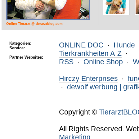
Online Tierarzt @ tierarztblog.com
Kategorien:
ONLINE DOC
·
Hunde
Service:
Tierkrankheiten A-Z
·
Partner Websites:
RSS
·
Online Shop
·
W
Hirczy Enterprises
·
fu
·
dewolf werbung | grafi
Copyright ©
TierarztBL
All Rights Reserved. We
Marketing