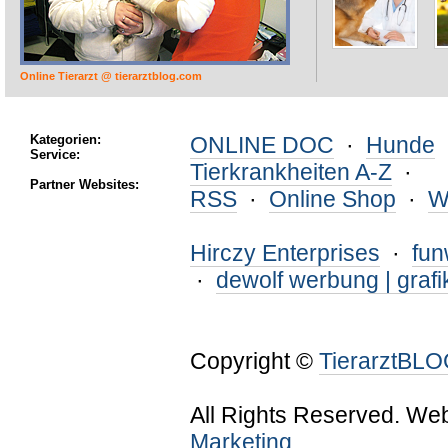
Online Tierarzt @ tierarztblog.com
Kategorien:
ONLINE DOC
·
Hunde
Service:
Tierkrankheiten A-Z
·
Partner Websites:
RSS
·
Online Shop
·
W
Hirczy Enterprises
·
fu
·
dewolf werbung | grafi
Copyright ©
TierarztBL
All Rights Reserved. We
Marketing